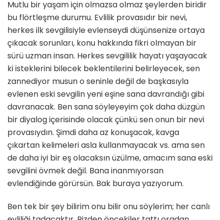
Mutlu bir yaşam için olmazsa olmaz şeylerden biridir
bu flörtleşme durumu. Evlilik provasıdır bir nevi,
herkes ilk sevgilisiyle evlenseydi düşünsenize ortaya
çıkacak sorunları, konu hakkında fikri olmayan bir
sürü uzman insan. Herkes sevgililik hayatı yaşayacak
ki isteklerini bilecek beklentilerini belirleyecek, sen
zannediyor musun o seninle değil de başkasıyla
evlenen eski sevgilin yeni eşine sana davrandığı gibi
davranacak. Ben sana söyleyeyim çok daha düzgün
bir diyalog içerisinde olacak çünkü sen onun bir nevi
provasıydın. Şimdi daha az konuşacak, kavga
çıkartan kelimeleri asla kullanmayacak vs. ama sen
de daha iyi bir eş olacaksın üzülme, amacım sana eski
sevgilini övmek değil. Bana inanmıyorsan
evlendiğinde görürsün. Bak buraya yazıyorum.
Ben tek bir şey bilirim onu bilir onu söylerim; her canlı
evliliği tadacaktır. Bizden öncekiler tattı oradan