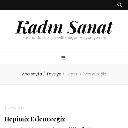
Kadın Sanat
Kadına dair her şey evlilik, organizasyon, yemek,
Ana sayfa
/
Tavsiye
/
Hepimiz Evleneceğiz
Tavsiye
Hepimiz Evleneceğiz