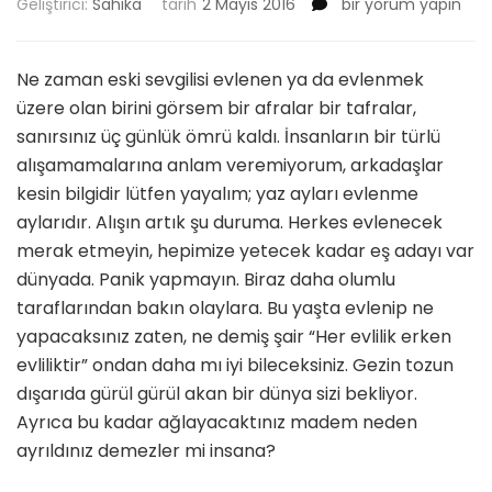
Hepimiz
Geliştirici:
Sahika
tarih
2 Mayıs 2016
bir yorum yapın
Evleneceğiz
için
Ne zaman eski sevgilisi evlenen ya da evlenmek
üzere olan birini görsem bir afralar bir tafralar,
sanırsınız üç günlük ömrü kaldı. İnsanların bir türlü
alışamamalarına anlam veremiyorum, arkadaşlar
kesin bilgidir lütfen yayalım; yaz ayları evlenme
aylarıdır. Alışın artık şu duruma. Herkes evlenecek
merak etmeyin, hepimize yetecek kadar eş adayı var
dünyada. Panik yapmayın. Biraz daha olumlu
taraflarından bakın olaylara. Bu yaşta evlenip ne
yapacaksınız zaten, ne demiş şair “Her evlilik erken
evliliktir” ondan daha mı iyi bileceksiniz. Gezin tozun
dışarıda gürül gürül akan bir dünya sizi bekliyor.
Ayrıca bu kadar ağlayacaktınız madem neden
ayrıldınız demezler mi insana?