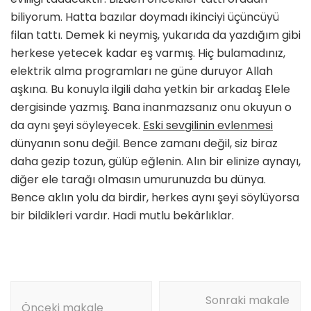
biliyorum. Hatta bazılar doymadı ikinciyi üçüncüyü
filan tattı. Demek ki neymiş, yukarıda da yazdığım gibi
herkese yetecek kadar eş varmış. Hiç bulamadınız,
elektrik alma programları ne güne duruyor Allah
aşkına. Bu konuyla ilgili daha yetkin bir arkadaş Elele
dergisinde yazmış. Bana inanmazsanız onu okuyun o
da aynı şeyi söyleyecek.
Eski sevgilinin evlenmesi
dünyanın sonu değil. Bence zamanı değil, siz biraz
daha gezip tozun, gülüp eğlenin. Alın bir elinize aynayı,
diğer ele tarağı olmasın umurunuzda bu dünya.
Bence aklın yolu da birdir, herkes aynı şeyi söylüyorsa
bir bildikleri vardır. Hadi mutlu bekârlıklar.
Yazı
Sonraki makale
dolaşımı
Önceki makale