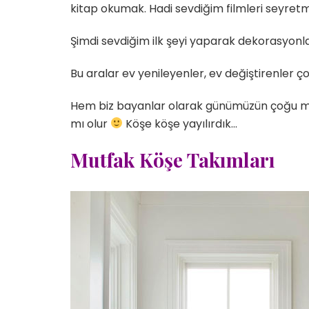
kitap okumak. Hadi sevdiğim filmleri seyret
Şimdi sevdiğim ilk şeyi yaparak dekorasyonla 
Bu aralar ev yenileyenler, ev değiştirenler çoğ
Hem biz bayanlar olarak günümüzün çoğu mut
mı olur
Köşe köşe yayılırdık…
Mutfak Köşe Takımları