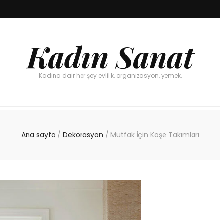
Kadın Sanat
Kadına dair her şey evlilik, organizasyon, yemek,
Ana sayfa
/
Dekorasyon
/
Mutfak İçin Köşe Takımları