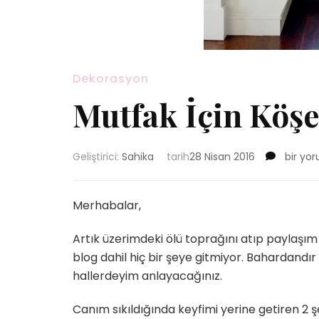
Dekorasyon
Mutfak İçin Köşe
Mutfak
Geliştirici:
Sahika
tarih
28 Nisan 2016
bir yo
İçin
Köşe
Takımla
Merhabalar,
için
Artık üzerimdeki ölü toprağını atıp paylaş
blog dahil hiç bir şeye gitmiyor. Bahardandır
hallerdeyim anlayacağınız.
Canım sıkıldığında keyfimi yerine getiren 2 ş