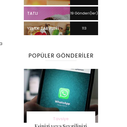
TATLI
19 Gönderi(ler)
YEMEK TARIFLERI
113
Gönderi(ler)
a
POPÜLER GÖNDERILER
Tavsiye
Eşinizi veya Sevgilinizi