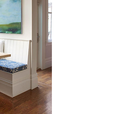
Yetenekli Kadınlar
Manşet
Yetenekli K
Ayşenur Akbuğa, @hobiluso,
Özgül Acır, Erse M
i
Yetenekli Kadınlar
Sahibi, Girişimci, Y
Kadınlar