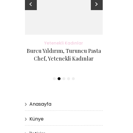
adınlar
Yetenekli Kadınlar
Yete
antı Evi
Burcu Yıldırım, Turuncu Pasta
Kübra Küçük
etenekli
Chef, Yetenekli Kadınlar
Cici Kurabi
Evi, #Ye
Anasayfa
Künye