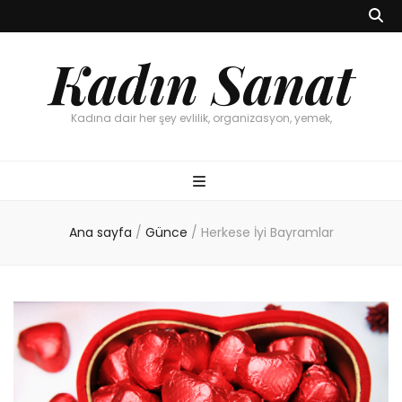
Kadın Sanat
Kadına dair her şey evlilik, organizasyon, yemek,
Ana sayfa
/
Günce
/
Herkese İyi Bayramlar