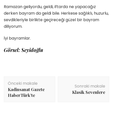
Ramazan geliyordu, geldi, iftarda ne yapacağız
derken bayram da geldi bile. Herkese sağlıklı, huzurlu,
sevdikleriyle birlikte geçireceği güzel bir bayram
diliyorum.
İyi bayramlar.
Görsel: Seyidoğlu
Yazı
Önceki makale
dolaşımı
Sonraki makale
Kadinsanat Gazete
Klasik Sevenlere
HaberTürk’te