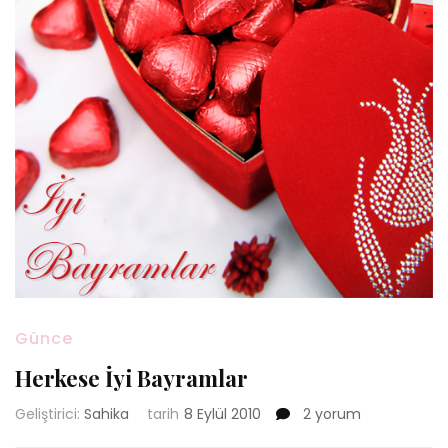
Günce
Herkese İyi Bayramlar
Herkese
Geliştirici:
Sahika
tarih
8 Eylül 2010
2 yorum
İyi