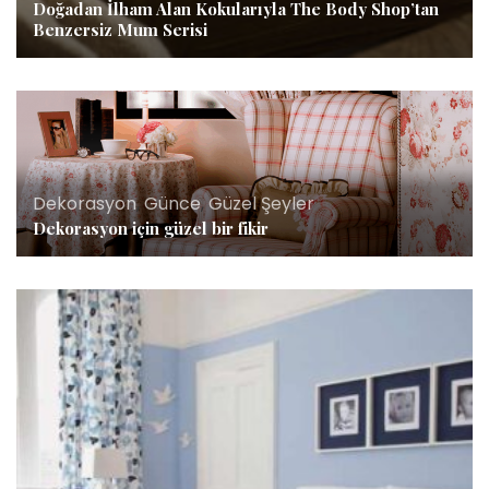
Doğadan İlham Alan Kokularıyla The Body Shop’tan
Benzersiz Mum Serisi
Dekorasyon
,
Günce
,
Güzel Şeyler
Dekorasyon için güzel bir fikir