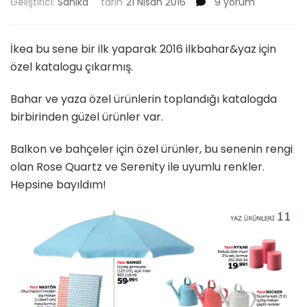
Ikea
Geliştirici:
Sahika
tarih
21 Nisan 2016
9 yorum
İlkbahar&Yaz
Katalogu
2016
İkea bu sene bir ilk yaparak 2016 ilkbahar&yaz için
için
özel katalogu çıkarmış.
Bahar ve yaza özel ürünlerin toplandığı katalogda
birbirinden güzel ürünler var.
Balkon ve bahçeler için özel ürünler, bu senenin rengi
olan Rose Quartz ve Serenity ile uyumlu renkler.
Hepsine bayıldım!