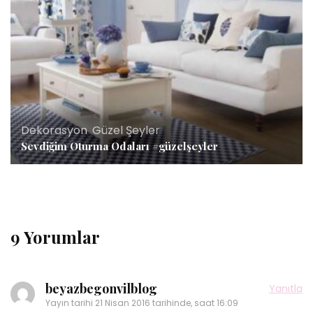
Dekorasyon
,
Güzel Şeyler
Sevdiğim Oturma Odaları #güzelşeyler
9 Yorumlar
beyazbegonvilblog
Yanıtla
Yayın tarihi
21 Nisan 2016 tarihinde, saat 16:09