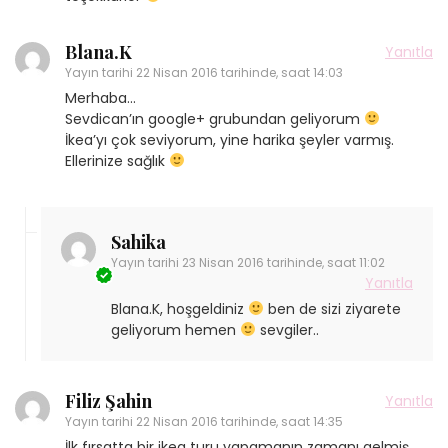
Blana.K
Yanıtla
Yayın tarihi
22 Nisan 2016 tarihinde, saat 14:03
Merhaba…
Sevdican’ın google+ grubundan geliyorum
İkea’yı çok seviyorum, yine harika şeyler varmış.
Ellerinize sağlık
Sahika
Yayın tarihi
23 Nisan 2016 tarihinde, saat 11:02
Yanıtla
Blana.K, hoşgeldiniz
ben de sizi ziyarete
geliyorum hemen
sevgiler..
Filiz Şahin
Yanıtla
Yayın tarihi
22 Nisan 2016 tarihinde, saat 14:35
İlk fırsatta bir ikea turu yapamanın zamanı gelmiş