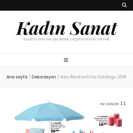
Kadın Sanat
Kadına dair her şey evlilik, organizasyon, yemek,
Ana sayfa
/
Dekorasyon
/
Ikea İlkbahar&Yaz Katalogu 2016