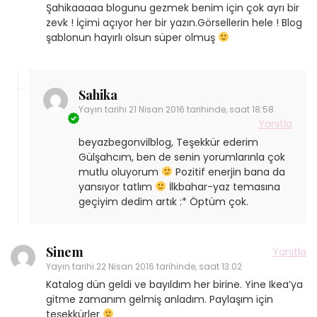
Şahikaaaaa blogunu gezmek benim için çok ayrı bir
zevk ! İçimi açıyor her bir yazın.Görsellerin hele ! Blog
şablonun hayırlı olsun süper olmuş
Sahika
Yayın tarihi
21 Nisan 2016 tarihinde, saat 18:58
Yanıtla
beyazbegonvilblog, Teşekkür ederim
Gülşahcım, ben de senin yorumlarınla çok
mutlu oluyorum
Pozitif enerjin bana da
yansıyor tatlım
İlkbahar-yaz temasına
geçiyim dedim artık :* Öptüm çok.
Sinem
Yanıtla
Yayın tarihi
22 Nisan 2016 tarihinde, saat 13:02
Katalog dün geldi ve bayıldım her birine. Yine Ikea’ya
gitme zamanım gelmiş anladım. Paylaşım için
teşekkürler