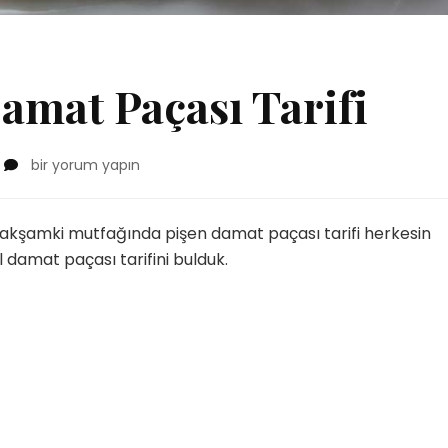
amat Paçası Tarifi
Master
bir yorum yapın
Chef’in
Damat
Paçası
akşamki mutfağında pişen damat paçası tarifi herkesin
Tarifi
 damat paçası tarifini bulduk.
için