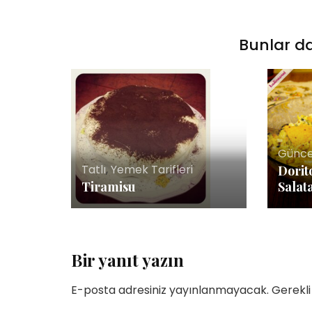
Bunlar da
Yetenekli Kadınlar
Yetenekli Kadınlar
üçük Keçici, Kübra’nın
Mücella Yörük,
rabiyeleri Organizasyon
@nilatasarimatolyesi, Yetenekl
Günc
 #YetenekliKadınlar
Kadınlar
Tatlı
,
Yemek Tarifleri
Dorit
Tiramisu
Salat
Bir yanıt yazın
E-posta adresiniz yayınlanmayacak.
Gerekli