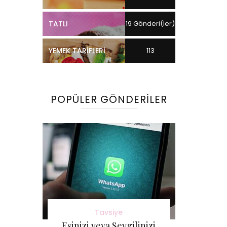
TATLI
19 Gönderi(ler)
YEMEK TARIFLERI
113
Gönderi(ler)
POPÜLER GÖNDERILER
Tavsiye
Eşinizi veya Sevgilinizi