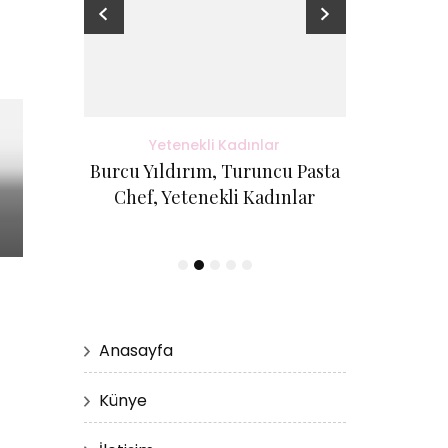
adınlar
Yetenekli Kadınlar
Yete
antı Evi
Burcu Yıldırım, Turuncu Pasta
Kübra Küçük
etenekli
Chef, Yetenekli Kadınlar
Cici Kurabi
Evi, #Ye
Anasayfa
Künye