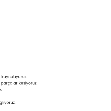
i kaynatıyoruz.
 parçalar kesiyoruz.
z.
ğlıyoruz.