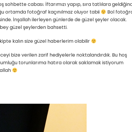
sohbette cabası. İftarımızı yapıp, sıra tatlılara geldiğin
ğu ortamda fotoğraf kaçınılmaz oluyor tabii
Bol fotoğra
sinde. İnşallah ilerleyen günlerde de güzel şeyler olacak.
bey güzel şeylerden bahsetti.
kipte kalın size güzel haberlerim olabilir
ceyi bize verilen zarif hediyelerle noktalandırdık. Bu hoş
kumluğu torunlarıma hatıra olarak saklamak istiyorum
şallah