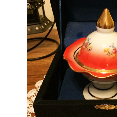
Yetenekli Kadınlar
Yetenekli Kadınlar
Mücella Yörük,
Ayşenur Akbuğa, @hobilu
atasarimatolyesi, Yetenekli
Yetenekli Kadınlar
Kadınlar