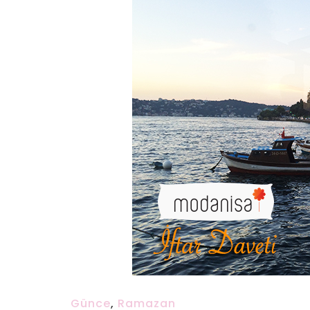
Günce
,
Ramazan