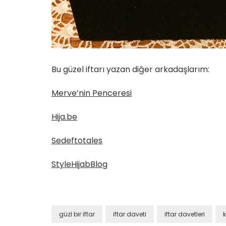
Bu güzel iftarı yazan diğer arkadaşlarım:
Merve’nin Penceresi
Hija.be
Sedeftotales
StyleHijabBlog
güzl bir iftar
iftar daveti
iftar davetleri