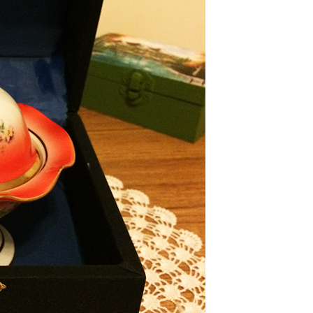
Manşet
Yetenekli Kadınlar
Yetenekli K
so,
Özgül Acır, Erse Mantı Evi
Burcu Yıldırım, 
Sahibi, Girişimci, Yetenekli
Chef, Yetenekl
Kadınlar