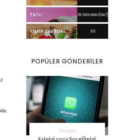
TATLI
19 Gönderi(ler)
YEMEK TARIFLERI
113
Gönderi(ler)
POPÜLER GÖNDERILER
iz
ile.
Tavsiye
Eşinizi veya Sevgilinizi