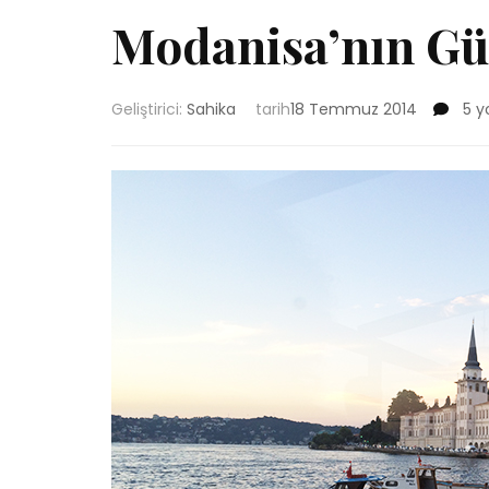
Modanisa’nın Güz
Mod
Geliştirici:
Sahika
tarih
18 Temmuz 2014
5 y
Güz
İftar
için