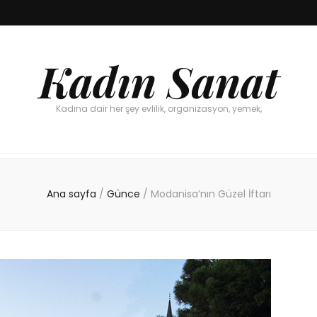
Kadın Sanat
Kadına dair her şey evlilik, organizasyon, yemek,
Ana sayfa
/
Günce
/
Modanisa’nın Güzel İftarı