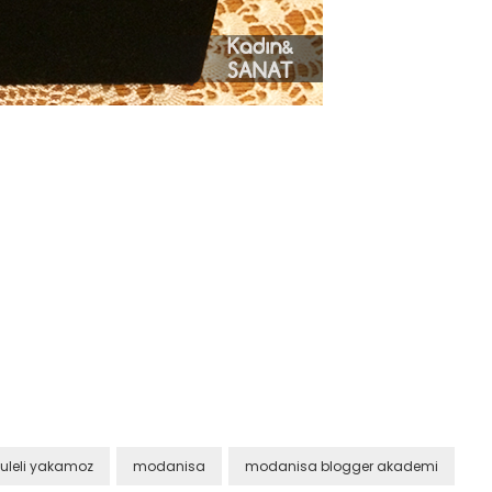
kuleli yakamoz
modanisa
modanisa blogger akademi