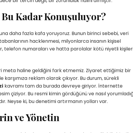
ece bir tercih değil, bir zorunluluk halini almıştır.
en Bu Kadar Konuşuluyor?
nusuna daha fazla kafa yoruyoruz. Bunun birinci sebebi, veri
eritabanlarının hacklenmesi, milyonlarca insanın kişisel
er, telefon numaraları ve hatta parolalar kötü niyetli kişiler
cari meta haline geldiğini fark etmemiz. Ziyaret ettiğimiz bir
de karşımıza reklam olarak çıkıyor. Bu durum, sürekli
zi
kavramı tam da burada devreye giriyor. İnternette
ir resim çiziyor. Bu resmi kimin gördüğünü ve nasıl yorumladığ
ır. Neyse ki, bu denetimi artırmanın yolları var.
rin ve Yönetin