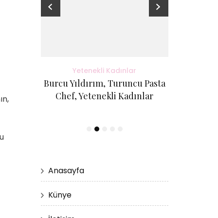
adınlar
Yetenekli Kadınlar
Yete
antı Evi
Burcu Yıldırım, Turuncu Pasta
Kübra Küçük
etenekli
Chef, Yetenekli Kadınlar
Cici Kurabi
ın,
Evi, #Ye
lu
Anasayfa
Künye