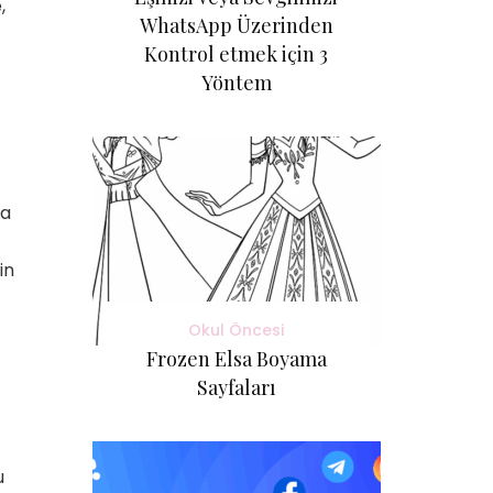
,
WhatsApp Üzerinden
Kontrol etmek için 3
Yöntem
da
in
Okul Öncesi
Frozen Elsa Boyama
Sayfaları
u