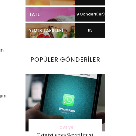
TATLI
19 Gönderi(ler)
YEMEK TARIFLERI
113
Gönderi(ler)
in
POPÜLER GÖNDERILER
ını
Tavsiye
Eşinizi veya Sevgilinizi