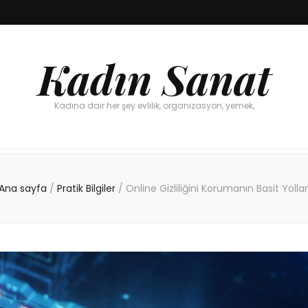
Kadın Sanat
Kadına dair her şey evlilik, organizasyon, yemek,
Ana sayfa
/
Pratik Bilgiler
/
Online Gizliliğini Korumanın Basit Yollar