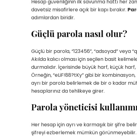
Hesap güvenliğinin ilk savunma hattı her zama
davetsiz misafirlere açık bir kapı bırakır.
Par
adımlardan biridir.
Güçlü parola nasıl olur?
Güçlü bir parola, “123456”, “adsoyad” veya “qwer
Akılda kalıcı olması için seçilen basit kelimel
durmalıdır. İçerisinde büyük harf, küçük harf,
Örneğin, “eLiF!88?tKy” gibi bir kombinasyon, 
ayrı bir parola belirlemek de bir o kadar müh
hesaplarınız da tehlikeye girer.
Parola yöneticisi kullanım
Her hesap için ayrı ve karmaşık bir şifre bel
şifreyi ezberlemek mümkün görünmeyebilir. B