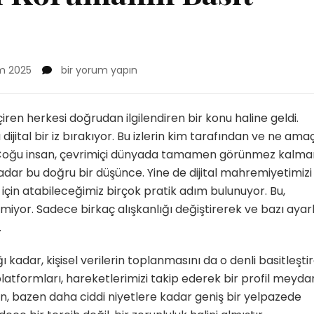
Online
m 2025
bir yorum yapın
Gizliliğini
Korumanın
Basit
iren herkesi doğrudan ilgilendiren bir konu haline geldi.
Yolları
dijital bir iz bırakıyor. Bu izlerin kim tarafından ve ne ama
için
. Çoğu insan, çevrimiçi dünyada tamamen görünmez kalma
ar bu doğru bir düşünce. Yine de dijital mahremiyetimizi
 için atabileceğimiz birçok pratik adım bulunuyor. Bu,
miyor. Sadece birkaç alışkanlığı değiştirerek ve bazı ayarl
.
ı kadar, kişisel verilerin toplanmasını da o denli basitleştir
latformları, hareketlerimizi takip ederek bir profil meyd
en, bazen daha ciddi niyetlere kadar geniş bir yelpazede