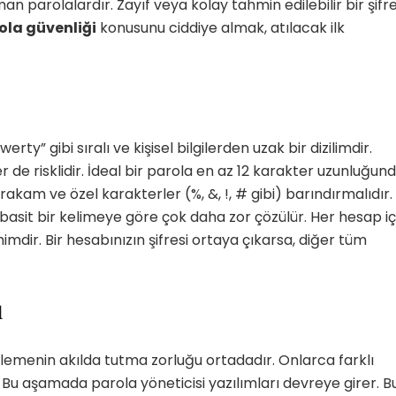
n parolalardır. Zayıf veya kolay tahmin edilebilir bir şifre
ola güvenliği
konusunu ciddiye almak, atılacak ilk
ty” gibi sıralı ve kişisel bilgilerden uzak bir dizilimdir.
er de risklidir. İdeal bir parola en az 12 karakter uzunluğun
 rakam ve özel karakterler (%, &, !, # gibi) barındırmalıdır.
basit bir kelimeye göre çok daha zor çözülür. Her hesap iç
imdir. Bir hesabınızın şifresi ortaya çıkarsa, diğer tüm
ı
irlemenin akılda tutma zorluğu ortadadır. Onlarca farklı
u aşamada parola yöneticisi yazılımları devreye girer. B