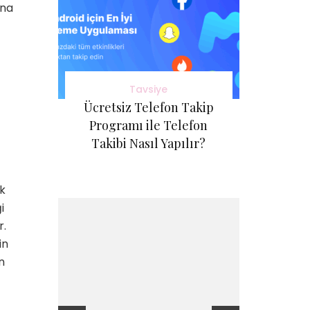
ana
Tavsiye
Ücretsiz Telefon Takip
Programı ile Telefon
Takibi Nasıl Yapılır?
ek
i
r.
in
n