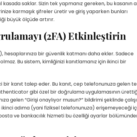
jital kasada saklar. Sizin tek yapmanız gereken, bu kasanın 
yerinize karmaşık şifreler üretir ve giriş yaparken bunları
ği büyük ölçüde artırır.
rulamayı (2FA) Etkinleştirin
, hesaplarınıza bir güvenlik katmanı daha ekler. Sadece
lmaz. Bu sistem, kimliğinizi kanıtlamanız için ikinci bir
ci bir kanıt talep eder. Bu kanıt, cep telefonunuza gelen t
Authenticator gibi özel bir doğrulama uygulamasının ürettiğ
ınıza gelen “Girişi onaylıyor musun?” bildirimi şeklinde çalışı
 bu ikinci adıma (yani fiziksel telefonunuza) erişemeyeceği iç
osta ve bankacılık hizmeti bu özelliği ayarlar bölümünde