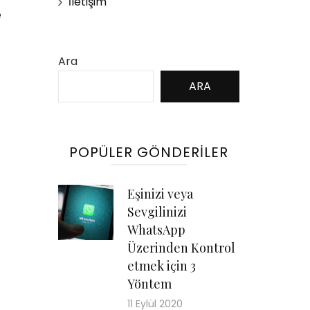
İletişim
e
Ara
ARA
POPÜLER GÖNDERILER
Eşinizi veya
Sevgilinizi
WhatsApp
Üzerinden Kontrol
etmek için 3
Yöntem
11 Eylül 2020