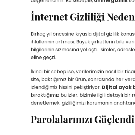
değerlendirilir. Bu sebeple,
online gizlilik
sad
İnternet Gizliliği Ned
Birkaç yıl öncesine kıyasla dijital gizlilik ko
ihlallerinin artması. Büyük şirketlerin bile v
bilgilerinin sızmasına yol açtı. İsimler, adresl
eline geçti.
İkinci bir sebep ise, verilerimizin nasıl bir ti
site, baktığımız bir ürün, sonrasında her yer
izlendiğimiz hissini pekiştiriyor.
Dijital ayak i
bıraktığımız bu izler, bizimle ilgili detaylı b
denetlemek, gizliliğimizi korumanın anahtarıd
Parolalarınızı Güçlendi