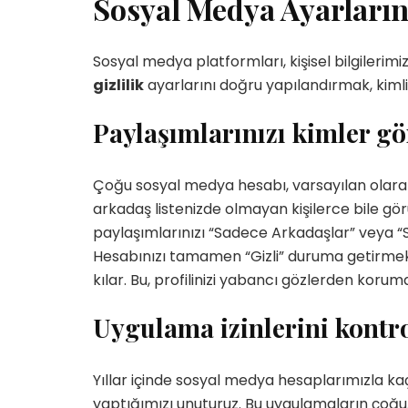
Sosyal Medya Ayarların
Sosyal medya platformları, kişisel bilgilerim
gizlilik
ayarlarını doğru yapılandırmak, kimli
Paylaşımlarınızı kimler g
Yetenekli Kadınlar
Yetenekli Kadınlar
üçük Keçici, Kübra’nın
Mücella Yörük,
rabiyeleri Organizasyon
@nilatasarimatolyesi, Yetenekl
Çoğu sosyal medya hesabı, varsayılan olarak 
 #YetenekliKadınlar
Kadınlar
arkadaş listenizde olmayan kişilerce bile görü
paylaşımlarınızı “Sadece Arkadaşlar” veya “Sad
Hesabınızı tamamen “Gizli” duruma getirmek, 
kılar. Bu, profilinizi yabancı gözlerden koru
Uygulama izinlerini kontr
Yıllar içinde sosyal medya hesaplarımızla ka
yaptığımızı unuturuz. Bu uygulamaların çoğu,