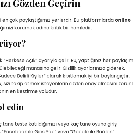
ızı Gözden Geçirin
izi en çok paylaştığımız yerlerdir. Bu platformlarda
online
ğimizi korumak adına kritik bir hamledir.
örüyor?
Yetenekli Kadınlar
Manşet
Yetenekli K
Ayşenur Akbuğa, @hobiluso,
Özgül Acır, Erse M
i
Yetenekli Kadınlar
Sahibi, Girişimci, Y
“Herkese Açık” ayarıyla gelir. Bu, yaptığınız her paylaşım
Kadınlar
lebileceği manasına gelir. Gizlilik ayarlarınıza giderek,
ece Belirli Kişiler” olarak kısıtlamak iyi bir başlangıçtır.
sizi takip etmek isteyenlerin sizden onay almasını zorun
manın en kestirme yoludur.
ol edin
ç tane teste katıldığımızı veya kaç tane oyuna giriş
 “Facebook ile Giriş Yap” veya “Google ile Bağlan”