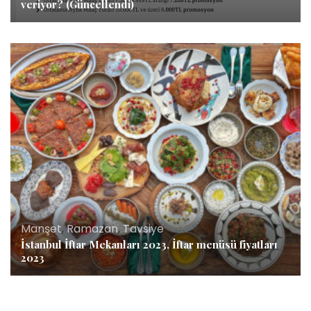
veriyor? (Güncellendi)
Manşet
,
Ramazan
,
Tavsiye
İstanbul İftar Mekanları 2023, İftar menüsü fiyatları
2023