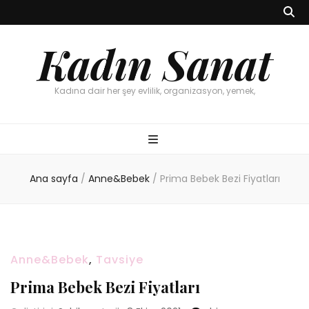
Kadın Sanat
Kadına dair her şey evlilik, organizasyon, yemek,
Ana sayfa
/
Anne&Bebek
/
Prima Bebek Bezi Fiyatları
Anne&Bebek
,
Tavsiye
Prima Bebek Bezi Fiyatları