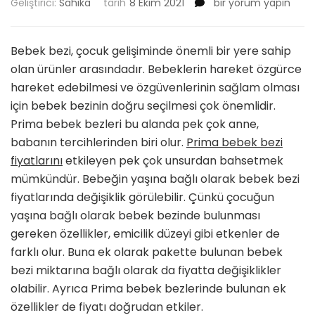
Prima
Geliştirici:
Sahika
tarih
8 Ekim 2021
bir yorum yapın
Bebek
Bezi
Fiyatları
Bebek bezi, çocuk gelişiminde önemli bir yere sahip
için
olan ürünler arasındadır. Bebeklerin hareket özgürce
hareket edebilmesi ve özgüvenlerinin sağlam olması
için bebek bezinin doğru seçilmesi çok önemlidir.
Prima bebek bezleri bu alanda pek çok anne,
babanın tercihlerinden biri olur.
Prima bebek bezi
fiyatlarını
etkileyen pek çok unsurdan bahsetmek
mümkündür. Bebeğin yaşına bağlı olarak bebek bezi
fiyatlarında değişiklik görülebilir. Çünkü çocuğun
yaşına bağlı olarak bebek bezinde bulunması
gereken özellikler, emicilik düzeyi gibi etkenler de
farklı olur. Buna ek olarak pakette bulunan bebek
bezi miktarına bağlı olarak da fiyatta değişiklikler
olabilir. Ayrıca Prima bebek bezlerinde bulunan ek
özellikler de fiyatı doğrudan etkiler.