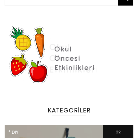
KATEGORILER
* DIY
22