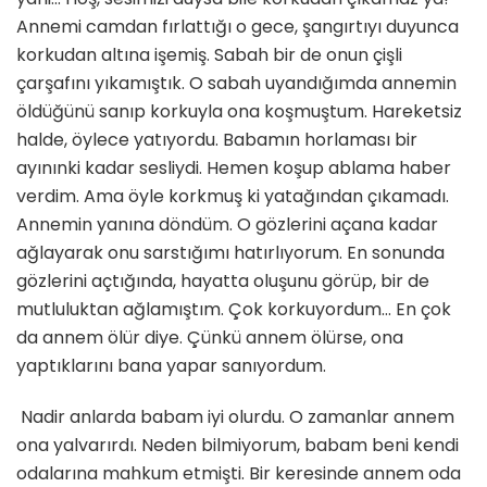
Annemi camdan fırlattığı o gece, şangırtıyı duyunca
korkudan altına işemiş. Sabah bir de onun çişli
çarşafını yıkamıştık. O sabah uyandığımda annemin
öldüğünü sanıp korkuyla ona koşmuştum. Hareketsiz
halde, öylece yatıyordu. Babamın horlaması bir
ayınınki kadar sesliydi. Hemen koşup ablama haber
verdim. Ama öyle korkmuş ki yatağından çıkamadı.
Annemin yanına döndüm. O gözlerini açana kadar
ağlayarak onu sarstığımı hatırlıyorum. En sonunda
gözlerini açtığında, hayatta oluşunu görüp, bir de
mutluluktan ağlamıştım. Çok korkuyordum… En çok
da annem ölür diye. Çünkü annem ölürse, ona
yaptıklarını bana yapar sanıyordum.
Nadir anlarda babam iyi olurdu. O zamanlar annem
ona yalvarırdı. Neden bilmiyorum, babam beni kendi
odalarına mahkum etmişti. Bir keresinde annem oda