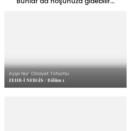
Bunlar da hoşunuza gidebilir...
Ayşe Nur
,
Cinayet Tohumu
ZEHR-İ NERGİS / Bölüm 1