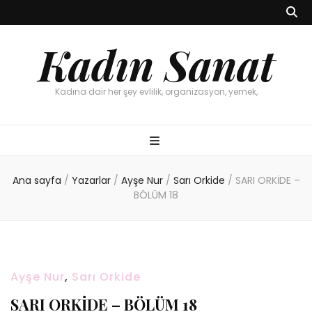
Kadın Sanat
Kadına dair her şey evlilik, organizasyon, yemek,
Ana sayfa
/
Yazarlar
/
Ayşe Nur
/
Sarı Orkide
/
SARI ORKİDE –
BÖLÜM 18
Ayşe Nur
,
Sarı Orkide
SARI ORKİDE – BÖLÜM 18