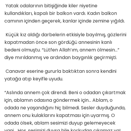
Yatak odalarının bitişiğinde kiler niyetine
kullandıkları, kapalı bir balkon vardı. Kadın balkon
camının içinden geçerek, kanlar içinde zemine yığıldı.
Küçük kız aldığı darbelerin etkisiyle bayılmış, gözlerini
kapatmadan önce son gördüğü annesinin kanlı
bedeni olmuştu. “Lütfen Allah’ım, annem ölmesin…”
diye mırıldanmış ve ardından baygınlık geçirmişti.
Canavar eserine gururla baktıktan sonra kendini
yatağa atıp keyifle uyudu.
“Aslında annem çok direndi. Beni o odadan çıkartmak
için, ablamın odasına göndermek için… Ablam, o
odada ne yaşandığını hiç bilmedi. Sesler duyduğunda,
annem onu kulaklarını kapatması için uyarmış. O
odada ölsek, ablam sesimizi duyup gelemeyecek
yani… Hoş, sesimizi duysa bile korkudan çıkamaz ya!