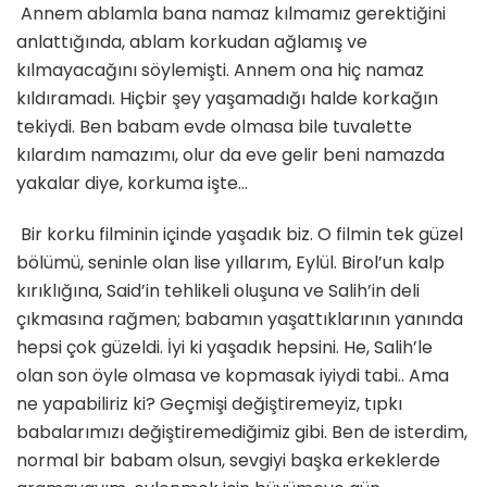
Annem ablamla bana namaz kılmamız gerektiğini
anlattığında, ablam korkudan ağlamış ve
kılmayacağını söylemişti. Annem ona hiç namaz
kıldıramadı. Hiçbir şey yaşamadığı halde korkağın
tekiydi. Ben babam evde olmasa bile tuvalette
kılardım namazımı, olur da eve gelir beni namazda
yakalar diye, korkuma işte…
Bir korku filminin içinde yaşadık biz. O filmin tek güzel
bölümü, seninle olan lise yıllarım, Eylül. Birol’un kalp
kırıklığına, Said’in tehlikeli oluşuna ve Salih’in deli
çıkmasına rağmen; babamın yaşattıklarının yanında
hepsi çok güzeldi. İyi ki yaşadık hepsini. He, Salih’le
olan son öyle olmasa ve kopmasak iyiydi tabi.. Ama
ne yapabiliriz ki? Geçmişi değiştiremeyiz, tıpkı
babalarımızı değiştiremediğimiz gibi. Ben de isterdim,
normal bir babam olsun, sevgiyi başka erkeklerde