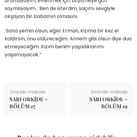
aramayayım, evlenmek için büyümeye gün
saymayayım… Ben de isterdim, saçımı sevgiyle
okşayan bir babamın olmasını.
Sana yemin olsun, eğer Erman, kızıma bir kez el
kaldırsın, onu öldüreceğim. Annem gibi ölsün diye dua
etmeyeceğim. Kızım benim yaşadıklarımı
yaşamayacak.”
Yazı
Önceki makale
Sonraki makale
dolaşımı
SARI ORKİDE –
SARI ORKİDE –
BÖLÜM 17
BÖLÜM 19