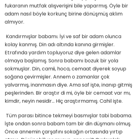
fukaranın mutfak alışverişini bile yaparmış. Öyle bir
adam nasıl böyle korkunç birine dönüşmüş aklım
almıyor.
Kandırmışlar babamı. İyi ve saf bir adam olunca
kolay kanmış. Din adı altında kanına girmişler.
Etrafında yardım topluyoruz diye gelen adamlar
olmaya başlamış. Sonra babamı bozuk bir yola
sokmuşlar. Din, camii, hoca, cemaat diyerek soyup
soğana çevirmişler. Annem o zamanlar çok
yalvarmış, inanmasın diye. Ama saf işte, inanıp gitmiş
peşlerinden. Bir araştır di mi, öyle bir cemaat var mı,
kimdir, neyin nesidir… Hiç araştırmamış. Cahil işte.
Tüm parası bitince tekmeyi basmışlar tabi babama.
İşte ondan sonra babam tam bir din düşmanı olmuş.
Önce annemin çarşafını sokağın ortasında yırtıp