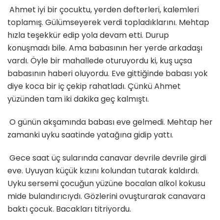
Ahmet iyi bir çocuktu, yerden defterleri, kalemleri
toplamış. Gülümseyerek verdi topladıklarını. Mehtap
hızla teşekkür edip yola devam etti. Durup
konuşmadı bile. Ama babasının her yerde arkadaşı
vardı. Öyle bir mahallede oturuyordu ki, kuş uçsa
babasının haberi oluyordu. Eve gittiğinde babası yok
diye koca bir iç çekip rahatladı. Çünkü Ahmet
yüzünden tam iki dakika geç kalmıştı.
O günün akşamında babası eve gelmedi. Mehtap her
zamanki uyku saatinde yatağına gidip yattı.
Gece saat üç sularında canavar devrile devrile girdi
eve. Uyuyan küçük kızını kolundan tutarak kaldırdı.
Uyku sersemi çocuğun yüzüne bocalan alkol kokusu
mide bulandırıcıydı. Gözlerini ovuşturarak canavara
baktı çocuk. Bacakları titriyordu.