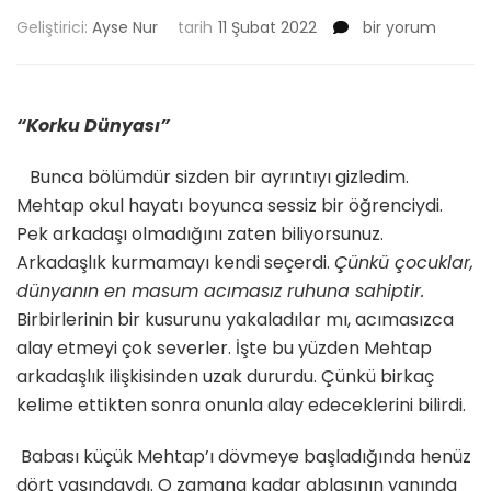
SARI
Geliştirici:
Ayse Nur
tarih
11 Şubat 2022
bir yorum
ORKİDE
–
BÖLÜM
18
“Korku Dünyası”
için
Bunca bölümdür sizden bir ayrıntıyı gizledim.
Mehtap okul hayatı boyunca sessiz bir öğrenciydi.
Pek arkadaşı olmadığını zaten biliyorsunuz.
Arkadaşlık kurmamayı kendi seçerdi.
Çünkü çocuklar,
dünyanın en masum acımasız ruhuna sahiptir.
Birbirlerinin bir kusurunu yakaladılar mı, acımasızca
alay etmeyi çok severler. İşte bu yüzden Mehtap
arkadaşlık ilişkisinden uzak dururdu. Çünkü birkaç
kelime ettikten sonra onunla alay edeceklerini bilirdi.
Babası küçük Mehtap’ı dövmeye başladığında henüz
dört yaşındaydı. O zamana kadar ablasının yanında