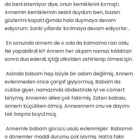
da beni istemiyor diye, onun kemiklerini kırmıştı.
Annemin kemiklerinin sesini duydum ben, bazen
gözlerimi kapattığımda hala duymaya devam
ediyorum. Sanki yıllardır kırılmaya devam ediyorlar…
En sonunda annem de o oda da kalmama razı oldu.
Ne yapabilirdi ki? Annem her akşam namaz kıldıktan
sonra dua ederdi, içtiği alkolden zehirlenip ölmesi için.
Aslında babam hep böyle bir adam değilmiş. Annem
evlenmeden önce çarşaf giyiyormuş. Babam da
cübbe giyer, namazında abdestinde iyi ve cömert
biriymiş. Annemin ailesi çok fakirmiş. Zaten babası,
annem küçükken ölmüş. Anneannem onu ve dayımı
tek başına büyütmüş.
Annemle babam görücü usulü evlenmişler. Babamın
o dönemler maddi durumu çok iyiymiş. Hatta fakir