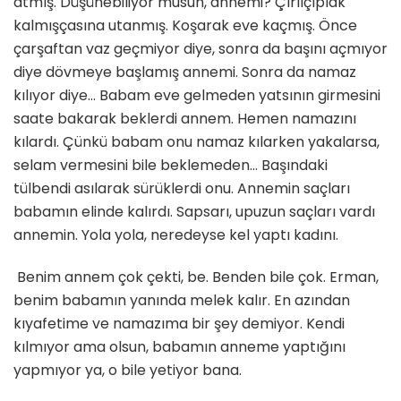
atmış. Düşünebiliyor musun, annemi? Çırılçıplak
kalmışçasına utanmış. Koşarak eve kaçmış. Önce
çarşaftan vaz geçmiyor diye, sonra da başını açmıyor
diye dövmeye başlamış annemi. Sonra da namaz
kılıyor diye… Babam eve gelmeden yatsının girmesini
saate bakarak beklerdi annem. Hemen namazını
kılardı. Çünkü babam onu namaz kılarken yakalarsa,
selam vermesini bile beklemeden… Başındaki
tülbendi asılarak sürüklerdi onu. Annemin saçları
babamın elinde kalırdı. Sapsarı, upuzun saçları vardı
annemin. Yola yola, neredeyse kel yaptı kadını.
Benim annem çok çekti, be. Benden bile çok. Erman,
benim babamın yanında melek kalır. En azından
kıyafetime ve namazıma bir şey demiyor. Kendi
kılmıyor ama olsun, babamın anneme yaptığını
yapmıyor ya, o bile yetiyor bana.