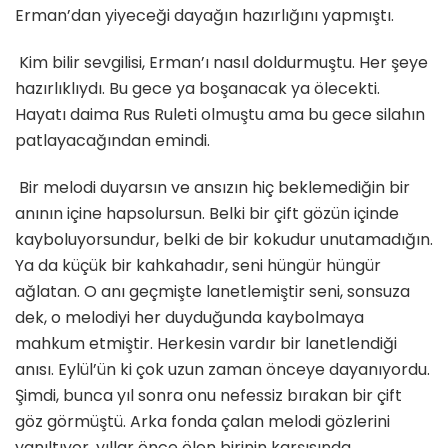
Erman’dan yiyeceği dayağın hazırlığını yapmıştı.
Kim bilir sevgilisi, Erman’ı nasıl doldurmuştu. Her şeye
hazırlıklıydı. Bu gece ya boşanacak ya ölecekti.
Hayatı daima Rus Ruleti olmuştu ama bu gece silahın
patlayacağından emindi.
Bir melodi duyarsın ve ansızın hiç beklemediğin bir
anının içine hapsolursun. Belki bir çift gözün içinde
kayboluyorsundur, belki de bir kokudur unutamadığın.
Ya da küçük bir kahkahadır, seni hüngür hüngür
ağlatan. O anı geçmişte lanetlemiştir seni, sonsuza
dek, o melodiyi her duyduğunda kaybolmaya
mahkum etmiştir. Herkesin vardır bir lanetlendiği
anısı. Eylül’ün ki çok uzun zaman önceye dayanıyordu.
Şimdi, bunca yıl sonra onu nefessiz bırakan bir çift
göz görmüştü. Arka fonda çalan melodi gözlerini
yanıltıyor, yıllar önce ölen birinin karşısında