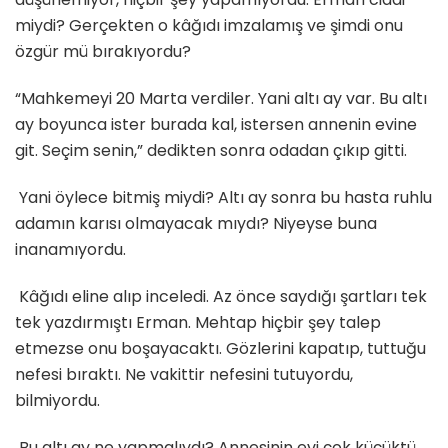
miydi? Gerçekten o kâğıdı imzalamış ve şimdi onu
özgür mü bırakıyordu?
“Mahkemeyi 20 Marta verdiler. Yani altı ay var. Bu altı
ay boyunca ister burada kal, istersen annenin evine
git. Seçim senin,” dedikten sonra odadan çıkıp gitti.
Yani öylece bitmiş miydi? Altı ay sonra bu hasta ruhlu
adamın karısı olmayacak mıydı? Niyeyse buna
inanamıyordu.
Kâğıdı eline alıp inceledi. Az önce saydığı şartları tek
tek yazdırmıştı Erman. Mehtap hiçbir şey talep
etmezse onu boşayacaktı. Gözlerini kapatıp, tuttuğu
nefesi bıraktı. Ne vakittir nefesini tutuyordu,
bilmiyordu.
Bu altı ay ne yapmalıydı? Annesinin evi çok küçüktü,