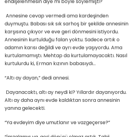
endişelenmesin diye mi böyle söylemişti?
Annesine cevap vermedi ama kardeşinden
duymuştu. Babası sık sık sarhoş bir şekilde annesinin
karşısına çıkıyor ve eve geri dönmesini istiyordu.
Annesinin kurtulduğu falan yoktu. Sadece artık o
adamın karısı değildi ve ayrı evde yaşıyordu. Ama
kurtulamamıştı. Mehtap da kurtulamayacaktı. Nasıl
kurtulurdu ki, Erman kızının babasıydı…
“Altı ay dayan,” dedi annesi.
Dayanacaktı, altı ay neydi ki? Yıllardır dayanıyordu.
Altı ay daha aynı evde kaldıktan sonra annesinin
yanına gelecekti.
“Ya evdeyim diye umutlanır ve vazgeçerse?”
“İmzalamış ya, geri dönüşü olmaz artık. Tabii