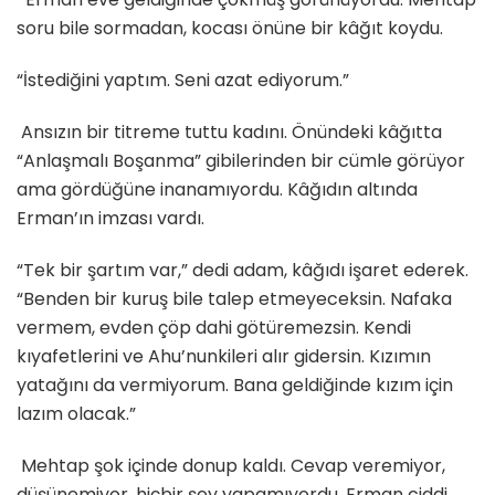
soru bile sormadan, kocası önüne bir kâğıt koydu.
“İstediğini yaptım. Seni azat ediyorum.”
Ansızın bir titreme tuttu kadını. Önündeki kâğıtta
“Anlaşmalı Boşanma” gibilerinden bir cümle görüyor
ama gördüğüne inanamıyordu. Kâğıdın altında
Erman’ın imzası vardı.
“Tek bir şartım var,” dedi adam, kâğıdı işaret ederek.
“Benden bir kuruş bile talep etmeyeceksin. Nafaka
vermem, evden çöp dahi götüremezsin. Kendi
kıyafetlerini ve Ahu’nunkileri alır gidersin. Kızımın
yatağını da vermiyorum. Bana geldiğinde kızım için
lazım olacak.”
Mehtap şok içinde donup kaldı. Cevap veremiyor,
düşünemiyor, hiçbir şey yapamıyordu. Erman ciddi