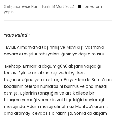
SARI
Geliştirici:
Ayse Nur
tarih
18 Mart 2022
bir yorum
ORKİDE
yapın
–
BÖLÜM
22
için
“Rus Ruleti”
Eylül, Almanya’ya taşınmış ve Mavi Kış’ı yazmaya
devam etmişti. Kitabı yalnızlığının yoldaşı olmuştu.
Mehtap, Erman’la doğum günü akşamı yaşadığı
faciayı Eylül’e anlatmamış, vedalaşırken
boşanacağına yemin etmişti. Bu yüzden de Burcu’nun
kocasının telefon numarasını bulmuş ve ona mesaj
atmıştı. Eşlerinin tanıştığını ve artık ailece bir
tanışma yemeği yemenin vakti geldiğini söylemişti
mesajında. Adam mesajı alır almaz Mehtap’ı aramış
ama aramayı cevapsız bırakmıştı. Sonra da akşam