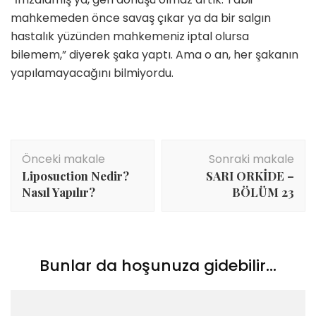
mahkemeden önce savaş çıkar ya da bir salgın
hastalık yüzünden mahkemeniz iptal olursa
bilemem,” diyerek şaka yaptı. Ama o an, her şakanın
yapılamayacağını bilmiyordu.
Yazı
Önceki makale
Sonraki makale
dolaşımı
Liposuction Nedir?
SARI ORKİDE –
Nasıl Yapılır?
BÖLÜM 23
Bunlar da hoşunuza gidebilir...