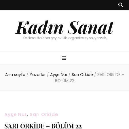
Kadın Sanat
Kadına dair her şey evlilik, organizasyon, yemek,
Ana sayfa
/
Yazarlar
/
Ayşe Nur
/
Sarı Orkide
/
SARI ORKİDE –
BÖLÜM 22
Ayşe Nur
,
Sarı Orkide
SARI ORKİDE – BÖLÜM 22