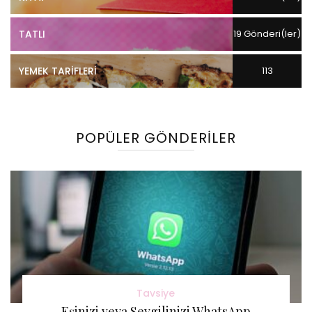
TATLI
19 Gönderi(ler)
YEMEK TARIFLERI
113
Gönderi(ler)
POPÜLER GÖNDERILER
Tavsiye
Eşinizi veya Sevgilinizi WhatsApp