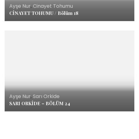
Ayşe Nur
,
Cinayet Tohumu
CİNAYET TOHUMU / Bölüm 18
Ayşe Nur
,
Sarı Orkide
SARI ORKİDE – BÖLÜM 24