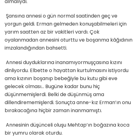
almalıydı.
Şansına annesi o gün normal saatinden geç ve
yorgun geldi. Erman gelmeden konuşabilmeleri için
yarım saatten az bir vakitleri vardı. Çok
oyalanmadan annesini oturttu ve boşanma kâğıdının
imzalandığından bahsetti.
Annesi duyduklarına inanamıyormuşçasına kızını
dinliyordu. Elbette o hayattan kurtulmasını istiyordu
ama kızının boşanıp bebeğiyle bu kutu gibi eve
gelecek olması… Bugüne kadar bunu hiç
düşünmemişlerdi. Belki de düşünmüş ama
dillendirememişlerdi. Sonuçta anne-kız Erman’ın onu
bırakacağına hiçbir zaman inanmamıştı.
Annesinin düşünceli oluşu Mehtap’ın boğazına koca
bir yumru olarak oturdu.