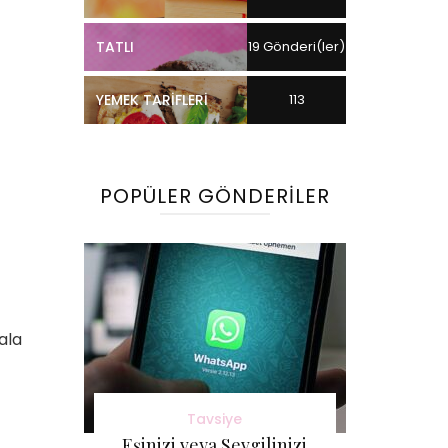
TATLI
19 Gönderi(ler)
YEMEK TARIFLERI
113
Gönderi(ler)
POPÜLER GÖNDERILER
ala
Tavsiye
Eşinizi veya Sevgilinizi