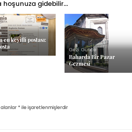
 hoşunuza gidebilir...
e
 en keyifli postası:
osta
Gezi
,
Günce
Baharda Bir Pazar
Gezmesi
 alanlar
*
ile işaretlenmişlerdir