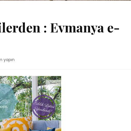
lerden : Evmanya e-
m yapın
den
a