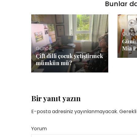
Bunlar da
Günc
Günün
Mia P
Günce
Çift dilli çocuk yetiştirmek
mümkün mü?
Bir yanıt yazın
E-posta adresiniz yayınlanmayacak.
Gerekli
Yorum