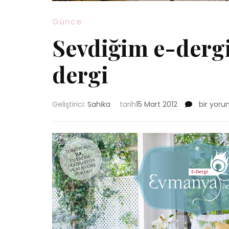
Günce
Sevdiğim e-dergi
dergi
Sevdiğim
Geliştirici:
Sahika
tarih
15 Mart 2012
bir yoru
e-
dergiler
:
Evmany
e-
dergi
için