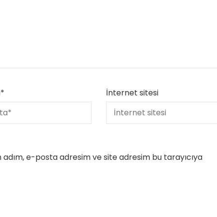
Yetenekli Kadınlar
Manşet
Yetenekli K
Ayşenur Akbuğa, @hobiluso,
Özgül Acır, Erse M
a
*
İnternet sitesi
i
Yetenekli Kadınlar
Sahibi, Girişimci, Y
Kadınlar
n adım, e-posta adresim ve site adresim bu tarayıcıya