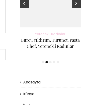
adınlar
Yetenekli Kadınlar
Yete
antı Evi
Burcu Yıldırım, Turuncu Pasta
Kübra Küçük
etenekli
Chef, Yetenekli Kadınlar
Cici Kurabi
Evi, #Ye
Anasayfa
Künye