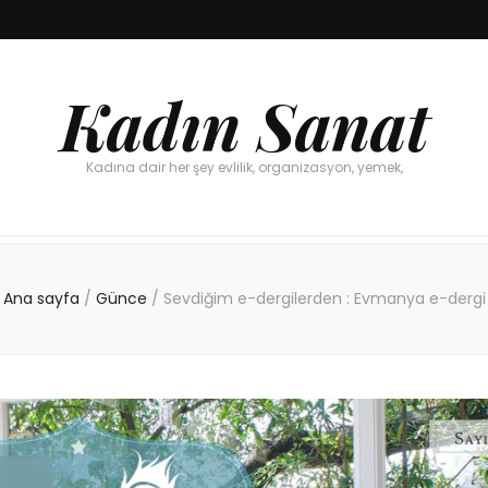
Kadın Sanat
Kadına dair her şey evlilik, organizasyon, yemek,
Ana sayfa
/
Günce
/
Sevdiğim e-dergilerden : Evmanya e-dergi