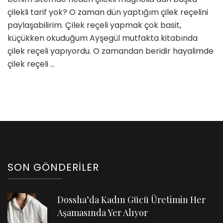
çilekli tarif yok? O zaman dün yaptığım çilek reçelini
paylaşabilirim. Çilek reçeli yapmak çok basit,
küçükken okuduğum Ayşegül mutfakta kitabında
çilek reçeli yapıyordu. O zamandan beridir hayalimde
çilek reçeli …
SON GÖNDERILER
Dossha’da Kadın Gücü Üretimin Her
Aşamasında Yer Alıyor