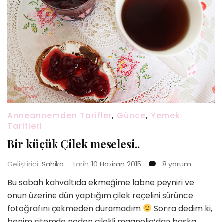
Anneannemden Tarifler
,
Günce
,
Yemek
Tarifleri
Bir küçük Çilek meselesi..
Bir
Geliştirici:
Sahika
tarih
10 Haziran 2015
8 yorum
küçük
Bu sabah kahvaltıda ekmeğime labne peyniri ve
Çilek
onun üzerine dün yaptığım çilek reçelini sürünce
meselesi..
için
fotoğrafını çekmeden duramadım
Sonra dedim ki,
benim sitemde neden çilekli magnolia‘dan başka