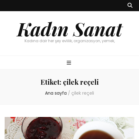
Kadın Sanat
Kadına dair her şey evlilik, organizasyon, yemek,
Etiket:
çilek reçeli
Ana sayfa
/
çilek reçeli