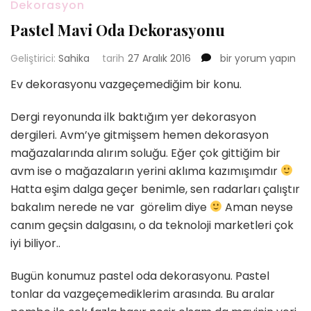
Dekorasyon
Pastel Mavi Oda Dekorasyonu
Pastel
Geliştirici:
Sahika
tarih
27 Aralık 2016
bir yorum yapın
Mavi
Ev dekorasyonu vazgeçemediğim bir konu.
Oda
Dekorasyonu
Dergi reyonunda ilk baktığım yer dekorasyon
için
dergileri. Avm’ye gitmişsem hemen dekorasyon
mağazalarında alırım soluğu. Eğer çok gittiğim bir
avm ise o mağazaların yerini aklıma kazımışımdır
Hatta eşim dalga geçer benimle, sen radarları çalıştır
bakalım nerede ne var görelim diye
Aman neyse
canım geçsin dalgasını, o da teknoloji marketleri çok
iyi biliyor..
Bugün konumuz pastel oda dekorasyonu. Pastel
tonlar da vazgeçemediklerim arasında. Bu aralar