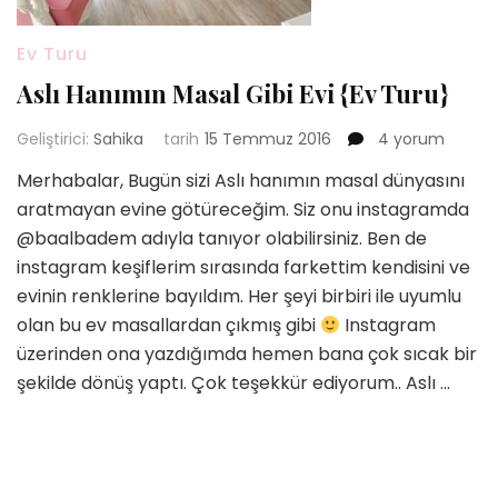
Ev Turu
Aslı Hanımın Masal Gibi Evi {Ev Turu}
Aslı
Geliştirici:
Sahika
tarih
15 Temmuz 2016
4 yorum
Hanımın
Merhabalar, Bugün sizi Aslı hanımın masal dünyasını
Masal
aratmayan evine götüreceğim. Siz onu instagramda
Gibi
Evi
@baalbadem adıyla tanıyor olabilirsiniz. Ben de
{Ev
instagram keşiflerim sırasında farkettim kendisini ve
Turu}
evinin renklerine bayıldım. Her şeyi birbiri ile uyumlu
için
olan bu ev masallardan çıkmış gibi
Instagram
üzerinden ona yazdığımda hemen bana çok sıcak bir
şekilde dönüş yaptı. Çok teşekkür ediyorum.. Aslı …