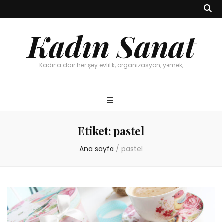
Kadın Sanat
Kadına dair her şey evlilik, organizasyon, yemek,
Etiket:
pastel
Ana sayfa
/
pastel