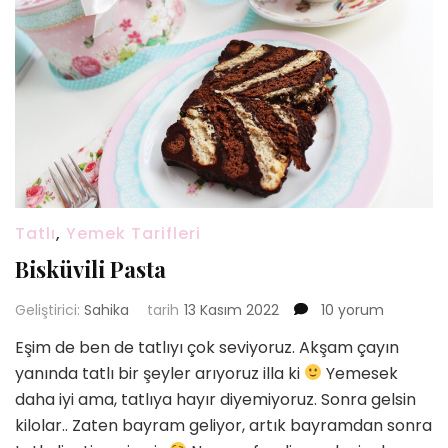
Tatlı
,
Yemek Tarifleri
Bisküvili Pasta
Bisküvili
Geliştirici:
Sahika
tarih
13 Kasım 2022
10 yorum
Pasta
Eşim de ben de tatlıyı çok seviyoruz. Akşam çayın
için
yanında tatlı bir şeyler arıyoruz illa ki
Yemesek
daha iyi ama, tatlıya hayır diyemiyoruz. Sonra gelsin
kilolar.. Zaten bayram geliyor, artık bayramdan sonra