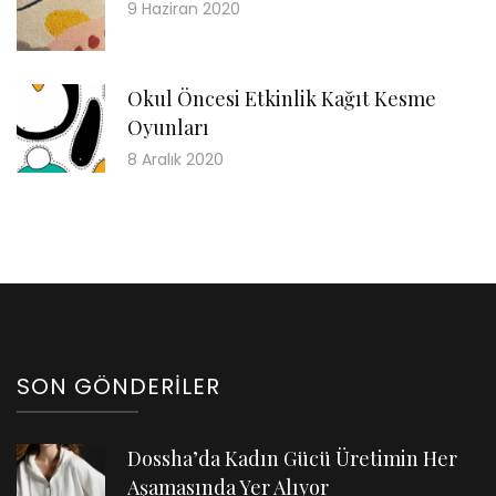
9 Haziran 2020
Okul Öncesi Etkinlik Kağıt Kesme
Oyunları
8 Aralık 2020
SON GÖNDERILER
Dossha’da Kadın Gücü Üretimin Her
Aşamasında Yer Alıyor