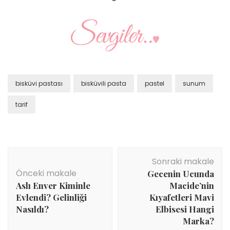
bisküvi pastası
bisküvili pasta
pastel
sunum
tarif
Yazı
Sonraki makale
dolaşımı
Önceki makale
Gecenin Ucunda
Aslı Enver Kiminle
Macide’nin
Evlendi? Gelinliği
Kıyafetleri Mavi
Nasıldı?
Elbisesi Hangi
Marka?