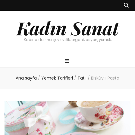
Kadın Sanat
Kadına dair her şey evlilik, organizasyon, yemek,
Ana sayfa
/
Yemek Tarifleri
/
Tatlı
/
Bisküvili Pasta