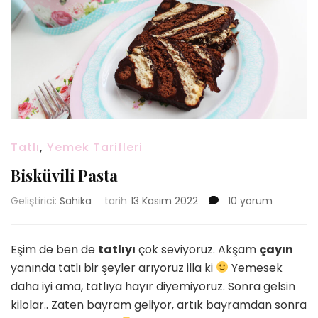
Tatlı
,
Yemek Tarifleri
Bisküvili Pasta
Bisküvili
Geliştirici:
Sahika
tarih
13 Kasım 2022
10 yorum
Pasta
için
Eşim de ben de
tatlıyı
çok seviyoruz. Akşam
çayın
yanında tatlı bir şeyler arıyoruz illa ki
Yemesek
daha iyi ama, tatlıya hayır diyemiyoruz. Sonra gelsin
kilolar.. Zaten bayram geliyor, artık bayramdan sonra