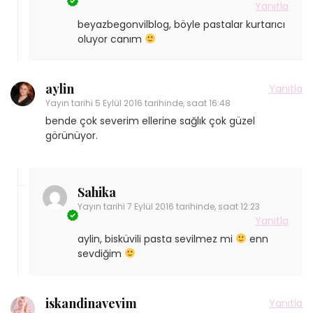
Yanıtla
beyazbegonvilblog, böyle pastalar kurtarıcı
oluyor canım
aylin
Yanıtla
Yayın tarihi
5 Eylül 2016 tarihinde, saat 16:48
bende çok severim ellerine sağlık çok güzel
görünüyor.
Sahika
Yayın tarihi
7 Eylül 2016 tarihinde, saat 12:23
Yanıtla
aylin, bisküvili pasta sevilmez mi
enn
sevdiğim
iskandinavevim
Yanıtla