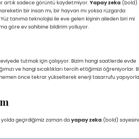
lar artık sadece görüntü kaydetmiyor.
Yapay zeka
(bold)
 hareketin bir insan mı, bir hayvan mı yoksa rüzgarda
Yüz tanıma teknolojisi ile eve gelen kişinin aileden biri mi
a göre ev sahibine bildirim yolluyor.
Yetenekli Kadınlar
Manşet
Yetenekli K
Ayşenur Akbuğa, @hobiluso,
Özgül Acır, Erse M
i
Yetenekli Kadınlar
Sahibi, Girişimci, Y
l seviyede tutmak için çalışıyor. Bizim hangi saatlerde evde
Kadınlar
ızı ve hangi sıcaklıkları tercih ettiğimizi öğreniyorlar. B
 hemen önce tekrar yükselterek enerji tasarrufu yapıyorla
em
de yolda geçirdiğimiz zaman da
yapay zeka
(bold) sayesin