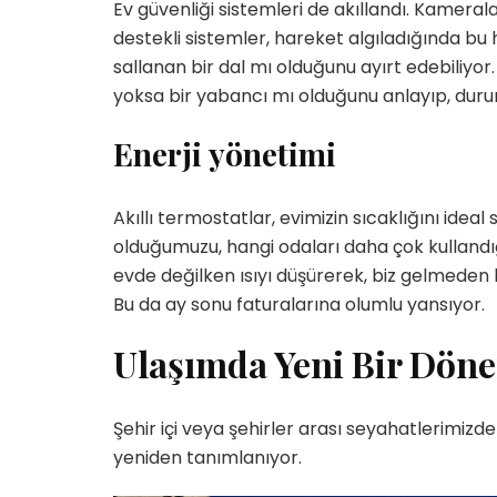
Ev güvenliği sistemleri de akıllandı. Kamera
destekli sistemler, hareket algıladığında bu
sallanan bir dal mı olduğunu ayırt edebiliyor. 
yoksa bir yabancı mı olduğunu anlayıp, durum
Enerji yönetimi
Yetenekli Kadınlar
Yetenekli Kadınlar
üçük Keçici, Kübra’nın
Mücella Yörük,
rabiyeleri Organizasyon
@nilatasarimatolyesi, Yetenekl
Akıllı termostatlar, evimizin sıcaklığını idea
 #YetenekliKadınlar
Kadınlar
olduğumuzu, hangi odaları daha çok kullandığım
evde değilken ısıyı düşürerek, biz gelmeden
Bu da ay sonu faturalarına olumlu yansıyor.
Ulaşımda Yeni Bir Dön
Şehir içi veya şehirler arası seyahatlerimiz
yeniden tanımlanıyor.