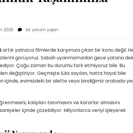
Yapay
m 2025
bir yorum yapın
Zekanın
Günlük
Yaşamımıza
i
artık yalnızca filmlerde karşımıza çıkan bir konu değil. H
Etkisi
n izlerini görüyoruz. Sabah uyanmamızdan gece yatana dek
için
k ediyor. Çoğu zaman bu durumu fark etmiyoruz bile. Bu
n değiştiriyor. Geçmişte lüks sayılan, hatta hayal bile
 içinde, evimizdeki bir alette veya bindiğimiz arabada ye
öğrenmesini, kalıpları tanımasını ve kararlar almasını
saniyeler içinde çözebiliyor. Milyonlarca veriyi işleyerek