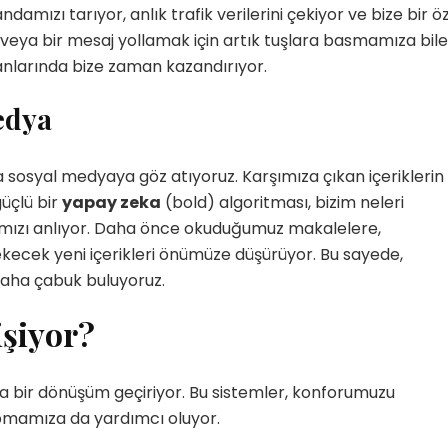
damızı tarıyor, anlık trafik verilerini çekiyor ve bize bir ö
k veya bir mesaj yollamak için artık tuşlara basmamıza bile
anlarında bize zaman kazandırıyor.
edya
sosyal medyaya göz atıyoruz. Karşımıza çıkan içeriklerin
güçlü bir
yapay zeka
(bold) algoritması, bizim neleri
ğımızı anlıyor. Daha önce okuduğumuz makalelere,
ekecek yeni içerikleri önümüze düşürüyor. Bu sayede,
 daha çabuk buluyoruz.
işiyor?
ta bir dönüşüm geçiriyor. Bu sistemler, konforumuzu
apmamıza da yardımcı oluyor.