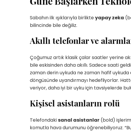
Güne Başlarken Teknol
Sabahın ilk ışıklarıyla birlikte
yapay zeka
(bo
bilincinde bile değiliz.
Akıllı telefonlar ve alarmla
Çoğumuz artık klasik çalar saatler yerine akı
bile eskisinden daha akıllı. Sadece saati gel
zaman derin uykuda ne zaman hafif uykuda o
döngüsünde uyandırmayı hedefliyorlar. Hatta
veriyor, daha iyi bir uyku için tavsiyelerde bu
Kişisel asistanların rolü
Telefondaki
sanal asistanlar
(bold) işlerim
komutla hava durumunu öğrenebiliyoruz. “Bu