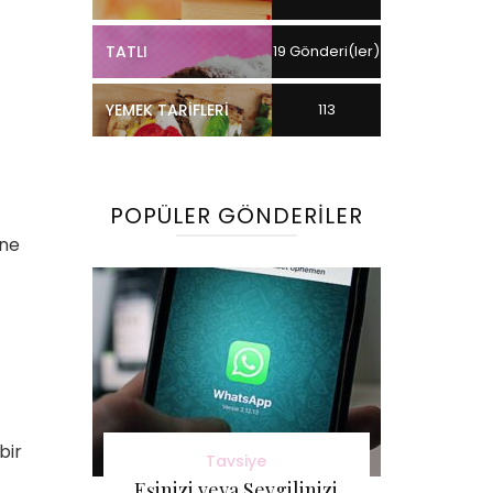
TATLI
19 Gönderi(ler)
YEMEK TARIFLERI
113
Gönderi(ler)
POPÜLER GÖNDERILER
 ne
bir
Tavsiye
Eşinizi veya Sevgilinizi