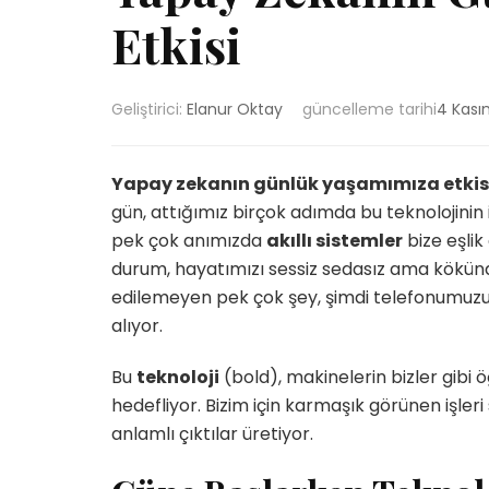
Etkisi
Geliştirici:
Elanur Oktay
güncelleme tarihi
4 Kası
Yapay zekanın günlük yaşamımıza etkis
gün, attığımız birçok adımda bu teknolojini
pek çok anımızda
akıllı sistemler
bize eşli
durum, hayatımızı sessiz sedasız ama kökünde
edilemeyen pek çok şey, şimdi telefonumuzun
alıyor.
Bu
teknoloji
(bold), makinelerin bizler gibi 
hedefliyor. Bizim için karmaşık görünen işleri 
anlamlı çıktılar üretiyor.