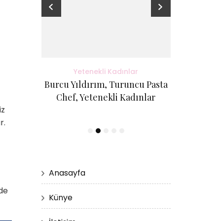
adınlar
Yetenekli Kadınlar
Yete
antı Evi
Burcu Yıldırım, Turuncu Pasta
Kübra Küçük
etenekli
Chef, Yetenekli Kadınlar
Cici Kurabi
Evi, #Ye
iz
r.
Anasayfa
de
Künye