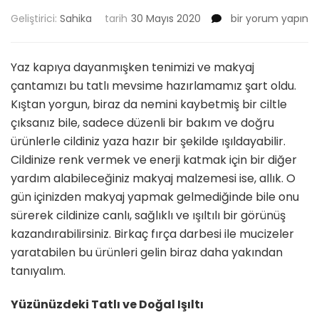
Yaz
Geliştirici:
Sahika
tarih
30 Mayıs 2020
bir yorum yapın
Geldiyse
Makyaj
Çantaları
Yaz kapıya dayanmışken tenimizi ve makyaj
Allıksız
çantamızı bu tatlı mevsime hazırlamamız şart oldu.
Olmaz
Kıştan yorgun, biraz da nemini kaybetmiş bir ciltle
için
çıksanız bile, sadece düzenli bir bakım ve doğru
ürünlerle cildiniz yaza hazır bir şekilde ışıldayabilir.
Cildinize renk vermek ve enerji katmak için bir diğer
yardım alabileceğiniz makyaj malzemesi ise, allık. O
gün içinizden makyaj yapmak gelmediğinde bile onu
sürerek cildinize canlı, sağlıklı ve ışıltılı bir görünüş
kazandırabilirsiniz. Birkaç fırça darbesi ile mucizeler
yaratabilen bu ürünleri gelin biraz daha yakından
tanıyalım.
Yüzünüzdeki Tatlı ve Doğal Işıltı