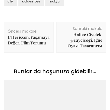
allık
golden rose
makyaj
Yazı
Sonraki makale
dolaşımı
Önceki makale
Hatice Civelek,
L’Herisson, Yaşamaya
@caycicegi, İğne
Değer, Film Yorumu
Oyası Tasarımcısı
Bunlar da hoşunuza gidebilir...