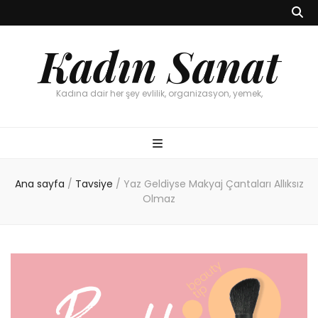
Kadın Sanat
Kadına dair her şey evlilik, organizasyon, yemek,
Ana sayfa
/
Tavsiye
/
Yaz Geldiyse Makyaj Çantaları Allıksız
Olmaz