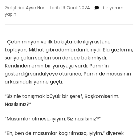
ZEHR-
Geliştirici:
Ayse Nur
tarih
19 Ocak 2024
bir yorum
İ
yapın
NERGİS
/
Bölüm
8
Çetin minyon ve ilk bakışta bile ilgiyi üstüne
için
toplayan, Mithat gibi adamlardan biriydi. Ela gözleri iri,
sarıya çalan saçları son derece bakımlıydı.
Kendinden emin bir yürüyüşü vardı. Pamir’in
gösterdiği sandalyeye oturunca, Pamir de masasının
arkasındaki yerine geçti.
“Sizinle tanışmak büyük bir şeref, Başkomiserim.
Nasılsınız?”
“Masumlar ölmese, iyiyim. Siz nasılsınız?”
“Eh, ben de masumlar kaçırılmasa, iyiyim,” diyerek