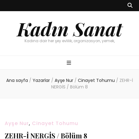
Kadın Sanat
Kadına dair her şey evlilik, organizasyon, yemek,
Ana sayfa
/
Yazarlar
/
Ayşe Nur
/
Cinayet Tohumu
/
ZEHR-İ
NERGİS / Bölüm 8
Ayşe Nur
,
Cinayet Tohumu
ZEHR-İ NERGİS / Bölüm 8