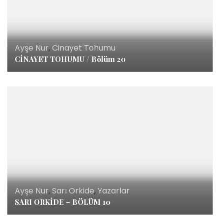
Ayşe Nur
,
Cinayet Tohumu
CİNAYET TOHUMU / Bölüm 20
Ayşe Nur
,
Sarı Orkide
,
Yazarlar
SARI ORKİDE – BÖLÜM 10