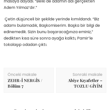
masaya dayadı. “Belki de adamın adı gerçekten
Adem Yılmaz’dır.”
Çetin düşünceli bir şekilde yerinde kımıldandı. “Biz
adamı bulamadık, Başkomiserim. Başka bir bilgi de
edinemedik. Sizin bunu başaracağınıza eminiz,”
dedikten kısa süre sonra ayağa kalktı, Pamir’le
tokalaşıp odadan çıktı.
Yazı
Önceki makale
Sonraki makale
dolaşımı
ZEHR-İ NERGİS /
Abiye Kıyafetler –
Bölüm 7
TOZLU GİYİM