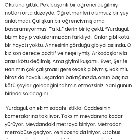
Okuluna gittik. Pek başarılı bir öğrenci değilmiş,
notları orta düzeyde. Öğretmenleri olumsuz bir şey
anlatmadı. Çalışkan bir öğrenciymiş ama
başaramıyormuş. Ta ki..” derin bir iç çekti. “Yurdagül,
bizim kayıp vakalarımızdan farklıydı. Onlar gibi kötü
bir hayatı yoktu. Annesinin gördüğü gibiydi aslında. O
kız son derece pozitif ve neşeliymiş. Arkadaşlarıyla
arası kötü değilmiş. Ama giyimi kuşamı.. Evet, Şerife
Hanımın çok çalışması gerekecek gibiymiş. Bakımlı,
biraz da havalı. Dışardan baktığınızda, onun başına
kötü şeyler geleceğini tahmin etmezsiniz. Yani günün
birinde solacağını.
Yurdagül, on ekim sabahı İstiklal Caddesinin
kameralarına takılıyor. Taksim meydanına kadar
yürüyor. Meydandaki metroya biniyor. Metrodan
metrobüse geçiyor. Yenibosna’da iniyor. Otobüs