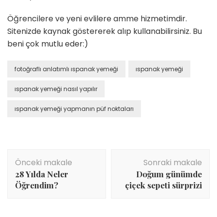
Öğrencilere ve yeni evlilere amme hizmetimdir.
Sitenizde kaynak göstererek alıp kullanabilirsiniz. Bu
beni çok mutlu eder:)
fotoğraflı anlatımlı ıspanak yemeği
ıspanak yemeği
ıspanak yemeği nasıl yapılır
ıspanak yemeği yapmanın püf noktaları
Yazı
Önceki makale
Sonraki makale
dolaşımı
28 Yılda Neler
Doğum günümde
Öğrendim?
çiçek sepeti sürprizi