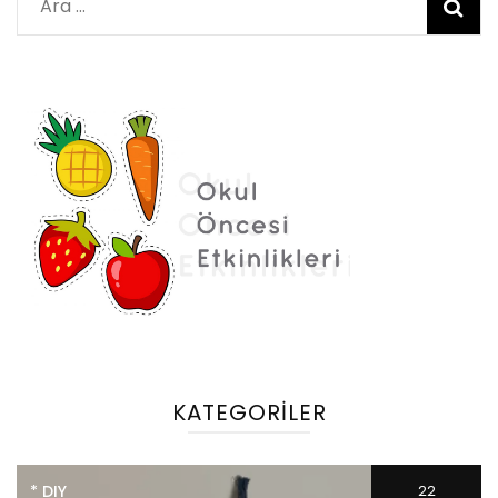
Arama:
KATEGORILER
* DIY
22