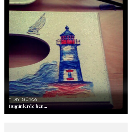
* DIY
,
Günce
Bugünlerde ben…