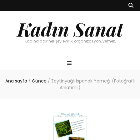
Kadın Sanat
Kadına dair her şey evlilik, organizasyon, yemek,
Ana sayfa
/
Günce
/
Zeytinyağlı Ispanak Yemeği (Fotoğraflı
Anlatımlı)