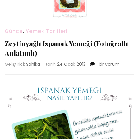
Günce
,
Yemek Tarifleri
Zeytinyağlı Ispanak Yemeği (Fotoğraflı
Anlatımlı)
Zeytinyağlı
Geliştirici:
Sahika
tarih
24 Ocak 2013
bir yorum
Ispanak
Yemeği
(Fotoğraflı
Anlatımlı)
için