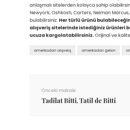
anlaşmalı sitelerden kolayca sahip olabilirsi
Newyork, Oshkosh, Carters, Neiman Marcus, 
bulabilirsiniz.
Her türlü ürünü bulabileceğ
alışveriş sitelerinde istediğiniz ürünle
ucuza kargolatabilirsiniz.
Orijinal ve kalit
amerikadan alışveriş
amerikadan gelsin
a
Yazı
dolaşımı
Önceki makale
Tadilat Bitti, Tatil de Bitti