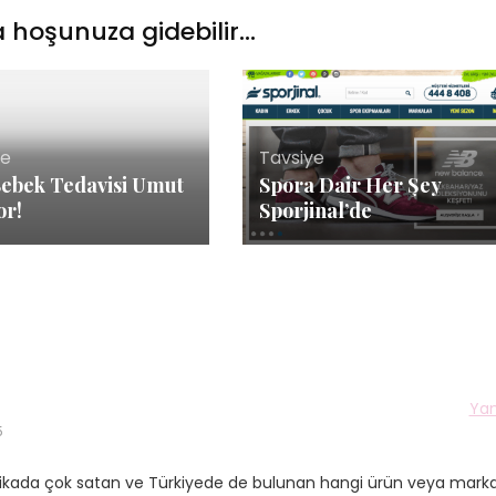
 hoşunuza gidebilir...
ye
Tavsiye
ebek Tedavisi Umut
Spora Dair Her Şey
or!
Sporjinal’de
Yan
5
merikada çok satan ve Türkiyede de bulunan hangi ürün veya marka