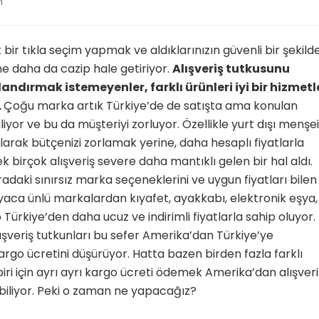
ın
m
bir tıkla seçim yapmak ve aldıklarınızın güvenli bir şekild
ne daha da cazip hale getiriyor.
Alışveriş tutkusunu
landırmak istemeyenler, farklı ürünleri iyi bir hizmetl
.
Çoğu marka artık Türkiye’de de satışta ama konulan
iyor ve bu da müşteriyi zorluyor. Özellikle yurt dışı menşeil
larak bütçenizi zorlamak yerine, daha hesaplı fiyatlarla
ek birçok alışveriş severe daha mantıklı gelen bir hal aldı.
adaki sınırsız marka seçeneklerini ve uygun fiyatları bilen
yaca ünlü markalardan kıyafet, ayakkabı, elektronik eşya,
p Türkiye’den daha ucuz ve indirimli fiyatlarla sahip oluyor.
veriş tutkunları bu sefer Amerika’dan Türkiye’ye
kargo ücretini düşürüyor. Hatta bazen birden fazla farklı
i için ayrı ayrı kargo ücreti ödemek Amerika’dan alışveri
biliyor. Peki o zaman ne yapacağız?