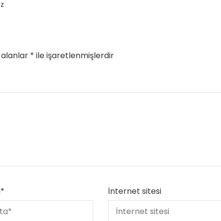
iz
 alanlar
*
ile işaretlenmişlerdir
Yetenekli Kadınlar
Manşet
Yetenekli K
Ayşenur Akbuğa, @hobiluso,
Özgül Acır, Erse M
i
Yetenekli Kadınlar
Sahibi, Girişimci, Y
Kadınlar
a
*
İnternet sitesi