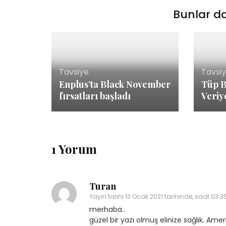
Bunlar da
Tavsiye
Tavsi
Enplus’ta Black November
Tüp B
fırsatları başladı
Veriy
1 Yorum
Turan
Yayın tarihi
13 Ocak 2021 tarihinde, saat 03:3
merhaba..
güzel bir yazı olmuş elinize sağlık. A