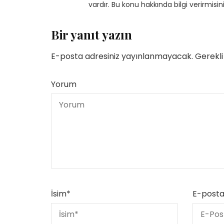
vardır. Bu konu hakkında bilgi verirmisin
Bir yanıt yazın
E-posta adresiniz yayınlanmayacak.
Gerekli
Yetenekli Kadınlar
Yetenekli Kadınlar
Yorum
üçük Keçici, Kübra’nın
Mücella Yörük,
rabiyeleri Organizasyon
@nilatasarimatolyesi, Yetenekl
 #YetenekliKadınlar
Kadınlar
İsim
*
E-post