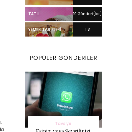
TATLI
19 Gönderi(ler)
YEMEK TARIFLERI
113
Gönderi(ler)
POPÜLER GÖNDERILER
e,
Tavsiye
da
Eşinizi veya Sevgilinizi