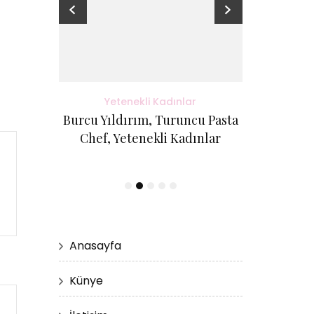
adınlar
Yetenekli Kadınlar
Yete
antı Evi
Burcu Yıldırım, Turuncu Pasta
Kübra Küçük
etenekli
Chef, Yetenekli Kadınlar
Cici Kurabi
Evi, #Ye
Anasayfa
Künye