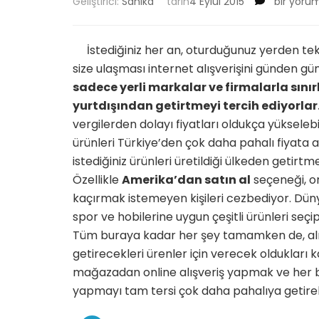
Amerika’n
Geliştirici:
Sahika
tarih
4 Eylül 2015
bir yoru
Dev
Markaları
için
İstediğiniz her an, oturduğunuz yerden tek 
size ulaşması internet alışverişini günden gü
sadece yerli markalar ve firmalarla sınır
yurtdışından getirtmeyi tercih ediyorlar
vergilerden dolayı fiyatları oldukça yükselebil
ürünleri Türkiye’den çok daha pahalı fiyata a
istediğiniz ürünleri üretildiği ülkeden getirtm
Özellikle
Amerika’dan satın al
seçeneği, or
kaçırmak istemeyen kişileri cezbediyor. Dün
spor ve hobilerine uygun çeşitli ürünleri seçi
Tüm buraya kadar her şey tamamken de, alış
getirecekleri ürenler için verecek oldukları 
mağazadan online alışveriş yapmak ve her bir
yapmayı tam tersi çok daha pahalıya getire