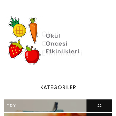
KATEGORILER
* DIY
22