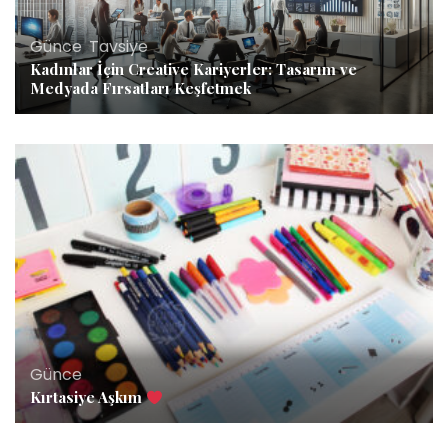
Günce
,
Tavsiye
Kadınlar İçin Creative Kariyerler: Tasarım ve
Medyada Fırsatları Keşfetmek
Günce
Kırtasiye Aşkım