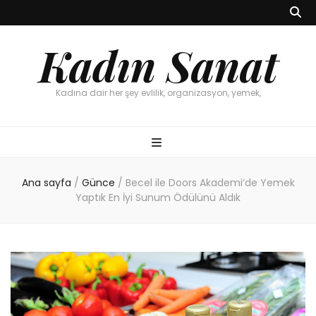
Kadın Sanat
Kadına dair her şey evlilik, organizasyon, yemek,
Ana sayfa
/
Günce
/
Becel ile Doors Akademi’de Yemek
Yaptık En İyi Sunum Ödülünü Aldık