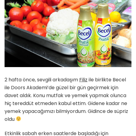
En
İyi
Sunum
Ödülünü
Aldık
için
2 hafta önce, sevgili arkadaşım
Filiz
ile birlikte Becel
ile Doors Akademi’de güzel bir gün geçirmek için
davet aldık. Konu mutfak ve yemek yapmak olunca
hiç tereddüt etmeden kabul ettim. Gidene kadar ne
yemek yapacağımızı bilmiyordum. Gidince de süpriz
oldu
Etkinlik sabah erken saatlerde başladığı için