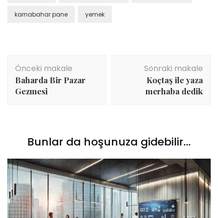
karnabahar pane
yemek
Yazı
Önceki makale
Sonraki makale
dolaşımı
Baharda Bir Pazar
Koçtaş ile yaza
Gezmesi
merhaba dedik
Bunlar da hoşunuza gidebilir...