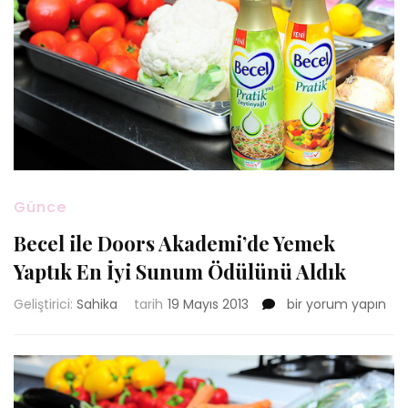
Günce
Becel ile Doors Akademi’de Yemek
Yaptık En İyi Sunum Ödülünü Aldık
Becel
Geliştirici:
Sahika
tarih
19 Mayıs 2013
bir yorum yapın
ile
Doors
Akademi’de
Yemek
Yaptık