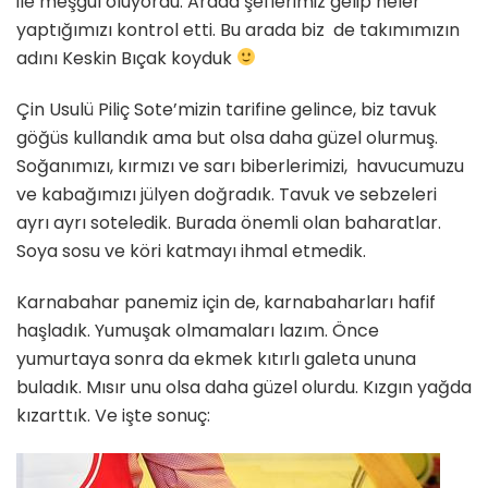
ile meşgul oluyordu. Arada şeflerimiz gelip neler
yaptığımızı kontrol etti. Bu arada biz de takımımızın
adını Keskin Bıçak koyduk
Çin Usulü Piliç Sote’mizin tarifine gelince, biz tavuk
göğüs kullandık ama but olsa daha güzel olurmuş.
Soğanımızı, kırmızı ve sarı biberlerimizi, havucumuzu
ve kabağımızı jülyen doğradık. Tavuk ve sebzeleri
ayrı ayrı soteledik. Burada önemli olan baharatlar.
Soya sosu ve köri katmayı ihmal etmedik.
Karnabahar panemiz için de, karnabaharları hafif
haşladık. Yumuşak olmamaları lazım. Önce
yumurtaya sonra da ekmek kıtırlı galeta ununa
buladık. Mısır unu olsa daha güzel olurdu. Kızgın yağda
kızarttık. Ve işte sonuç: