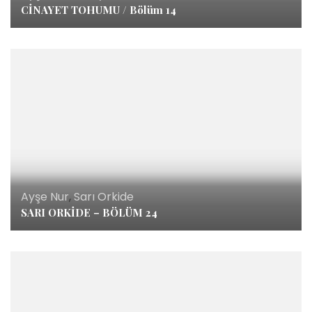
CİNAYET TOHUMU / Bölüm 14
Ayşe Nur
,
Sarı Orkide
SARI ORKİDE – BÖLÜM 24