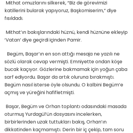
Mithat omuzlarını silkerek, “Biz de görevimizi
katillerini bularak yapıyoruz, Başkomiserim,” diye
fısıldadı.
Mithat’ın bakışlarındaki hüznü, kendi hüznüne ekleyip
‘Vatan’ diye geçirdi içinden Pamir.
Begüm, Başar’ın en son attığı mesaja ne yazılı ne
sözlü olarak cevap vermişti. Emniyette ondan köşe
bucak kaçıyor. Gözlerine bakmamak için yoğun çaba
sarf ediyordu. Başar da artık oluruna bırakmıştı.
Begüm nasıl isterse öyle olsundu. O kalbini Begüm’e
açmış ve yüreğini hafifletmişti.
Başar, Begüm ve Orhan toplantı odasındaki masada
oturmuş Yurdagül’ün dosyasını incelerken,
birbirlerinden uzak tuttukları bakış, Orhan’ın
dikkatinden kaçmamıştı. Derin bir iç çekip, tam soru