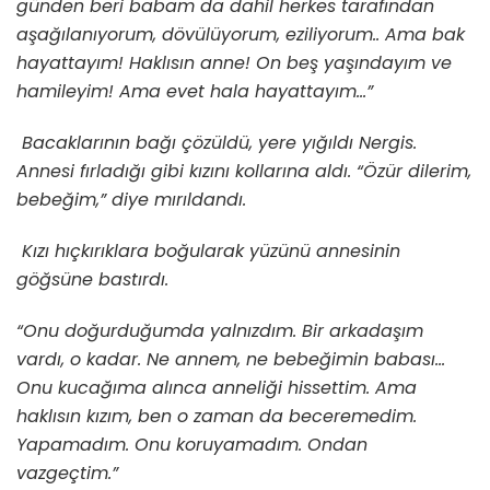
günden beri babam da dahil herkes tarafından
aşağılanıyorum, dövülüyorum, eziliyorum.. Ama bak
hayattayım! Haklısın anne! On beş yaşındayım ve
hamileyim! Ama evet hala hayattayım…”
Bacaklarının bağı çözüldü, yere yığıldı Nergis.
Annesi fırladığı gibi kızını kollarına aldı. “Özür dilerim,
bebeğim,” diye mırıldandı.
Kızı hıçkırıklara boğularak yüzünü annesinin
göğsüne bastırdı.
“Onu doğurduğumda yalnızdım. Bir arkadaşım
vardı, o kadar. Ne annem, ne bebeğimin babası…
Onu kucağıma alınca anneliği hissettim. Ama
haklısın kızım, ben o zaman da beceremedim.
Yapamadım. Onu koruyamadım. Ondan
vazgeçtim.”