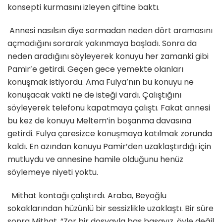
konsepti kurmasını izleyen çiftine baktı.
Annesi nasılsın diye sormadan neden dört aramasını
açmadığını sorarak yakınmaya başladı. Sonra da
neden aradığını söyleyerek konuyu her zamanki gibi
Pamir’e getirdi. Geçen gece yemekte olanları
konuşmak istiyordu. Ama Fulya’nın bu konuyu ne
konuşacak vakti ne de isteği vardı. Çalıştığını
söyleyerek telefonu kapatmaya çalıştı. Fakat annesi
bu kez de konuyu Meltem’in boşanma davasına
getirdi. Fulya çaresizce konuşmaya katılmak zorunda
kaldı. En azından konuyu Pamir’den uzaklaştırdığı için
mutluydu ve annesine hamile olduğunu henüz
söylemeye niyeti yoktu.
Mithat kontağı çalıştırdı. Araba, Beyoğlu
sokaklarından hüzünlü bir sessizlikle uzaklaştı. Bir süre
sonra Mithat, “Zor bir dosyayla baş başayız, öyle değil