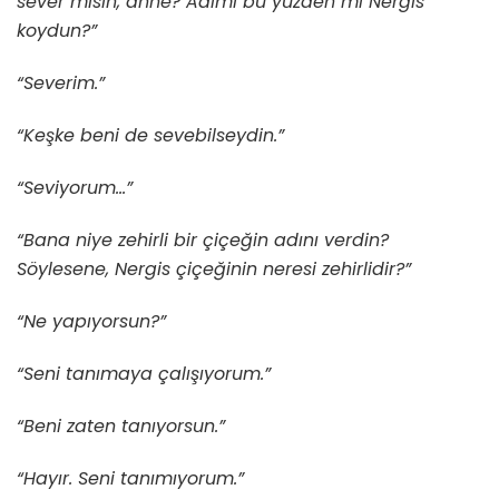
sever misin, anne? Adımı bu yüzden mi Nergis
koydun?”
“Severim.”
“Keşke beni de sevebilseydin.”
“Seviyorum…”
“Bana niye zehirli bir çiçeğin adını verdin?
Söylesene, Nergis çiçeğinin neresi zehirlidir?”
“Ne yapıyorsun?”
“Seni tanımaya çalışıyorum.”
“Beni zaten tanıyorsun.”
“Hayır. Seni tanımıyorum.”