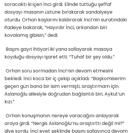
soracaktı ki içeri İnci girdi. Elinde tuttuğu şeffaf
dosyayı masanın üstüne bırakarak sandalyeye
oturdu. Orhan kaşlarını kaldırarak İnci’nin suratındaki
ifadeye bakarak, “Hayırdır İnci, arkandan biri
kovalamış gibisin,” dedi.
Başını gayri ihtiyari iki yana sallayarak masaya
koyduğu dosyayı işaret etti. “Tuhaf bir şey oldu.”
Orhan soru sormadan İnci’nin devam etmesini
bekledi. İnci koca bir iç çekip açıkladı. “Başkomiserim
geçen gün bana bir isim vermişti, araştırmam için.
Aslanoğlu ailesiyle doğrudan bağlantılı biri, Aykut’un
kızı.”
Orhan konuşmanın nereye varacağını anlayarak
araya girdi. “Nergis Aslanoğlu’nu araştırttı değil mi?”
diye sordu. İnci evet şeklinde başını sallayınca devam