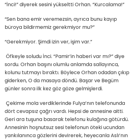
“İnci!” diyerek sesini yükseltti Orhan. “Kurcalama!”
“Sen bana emir veremezsin, ayrıca bunu kayıp
büroya bildirmemiz gerekmiyor mu?”
“Gerekmiyor. Şimdi izin ver, işim var.”
Öfkeyle soludu İnci. “Pamir’in haberi var mı?” diye
sordu. Orhan başını olumlu anlamda sallayınca,
kolunu tutmayı bıraktı. Böylece Orhan odadan çıkıp
giderken, O da masaya döndü. Başar ve Begüm
günler sonra ilk kez göz göze gelmişlerdi.
Çekime mola verdiklerinde Fulya’nın telefonunda
dört cevapsız çağrı vardı. Hepsi de annesine aitti.
Geri ara tuşuna basarak telefonu kulağına götürdü.
Annesinin hoşnutsuz sesi telefonun öteki ucundan
yankılanınca gözlerini devirerek, heyecanla Aslı’nın