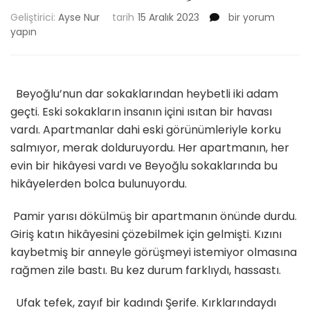
ZEHR-
Geliştirici:
Ayse Nur
tarih
15 Aralık 2023
bir yorum
İ
yapın
NERGİS
/
Bölüm
3
Beyoğlu’nun dar sokaklarından heybetli iki adam
için
geçti. Eski sokakların insanın içini ısıtan bir havası
vardı. Apartmanlar dahi eski görünümleriyle korku
salmıyor, merak dolduruyordu. Her apartmanın, her
evin bir hikâyesi vardı ve Beyoğlu sokaklarında bu
hikâyelerden bolca bulunuyordu.
Pamir yarısı dökülmüş bir apartmanın önünde durdu.
Giriş katın hikâyesini çözebilmek için gelmişti. Kızını
kaybetmiş bir anneyle görüşmeyi istemiyor olmasına
rağmen zile bastı. Bu kez durum farklıydı, hassastı.
Ufak tefek, zayıf bir kadındı Şerife. Kırklarındaydı