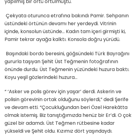
yapılmış bir örtü örtülmüştü.
Çekyata oturunca etrafına bakındı Pamir. Sehpanın
üstündeki örtünün devamı her yerdeydi. Vitrinin
içinde, konsolun üstünde… Kadın tam içeri girmişti ki,
Pamir tekrar ayağa kalktı. Konsola doğru yürüdü.
Başındaki bordo beresini, göğsündeki Türk Bayrağını
gururla taşıyan Şehit Üst Teğmenin fotoğrafının
önünde durdu. Üst Teğmenin yüzündeki huzura baktı.
Koyu yeşil gözlerindeki huzura…
“ ‘Asker ve polis görev için yaşar’ derdi. Askerin ve
polisin görevinin ortak olduğunu söylerdi,” dedi Şerife
ve devam etti. “Çocukluğundan beri Özel Harekâtta
olmak istemiş. Biz tanıştığımızda henüz bir Er’di. O çok
güzel bir adamdı. Üst Teğmen rütbesine kadar
yükseldi ve Şehit oldu. Kızımız dört yaşındaydı.