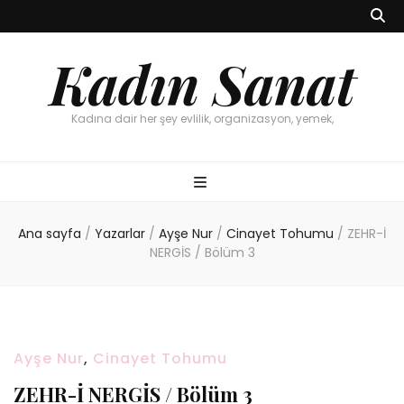
Kadın Sanat
Kadına dair her şey evlilik, organizasyon, yemek,
Ana sayfa
/
Yazarlar
/
Ayşe Nur
/
Cinayet Tohumu
/
ZEHR-İ
NERGİS / Bölüm 3
Ayşe Nur
,
Cinayet Tohumu
ZEHR-İ NERGİS / Bölüm 3