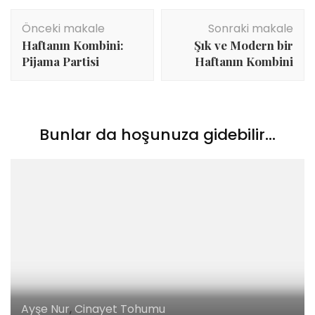
Yazı
Önceki makale
Sonraki makale
dolaşımı
Haftanın Kombini:
Şık ve Modern bir
Pijama Partisi
Haftanın Kombini
Bunlar da hoşunuza gidebilir...
Ayşe Nur
,
Cinayet Tohumu