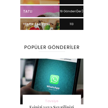
TATLI
19 Gönderi(ler)
YEMEK TARIFLERI
113
Gönderi(ler)
POPÜLER GÖNDERILER
Tavsiye
Eşinizi veya Sevgilinizi