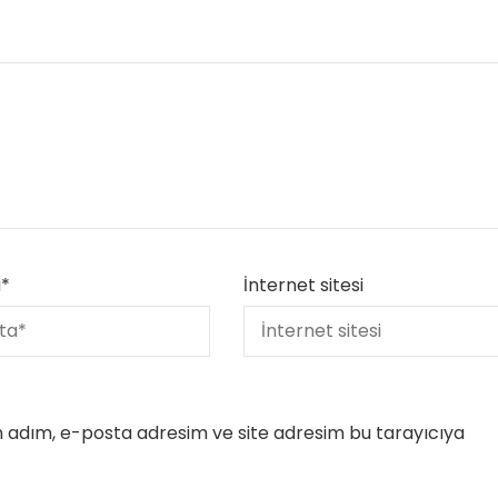
Yetenekli Kadınlar
Manşet
Yetenekli K
Ayşenur Akbuğa, @hobiluso,
Özgül Acır, Erse M
i
Yetenekli Kadınlar
Sahibi, Girişimci, Y
Kadınlar
a
*
İnternet sitesi
n adım, e-posta adresim ve site adresim bu tarayıcıya