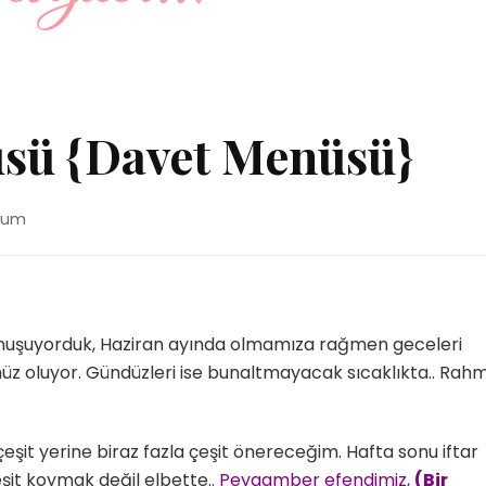
üsü {Davet Menüsü}
orum
ü
ü}
onuşuyorduk, Haziran ayında olmamıza rağmen geceleri
z oluyor. Gündüzleri ise bunaltmayacak sıcaklıkta.. Rahm
eşit yerine biraz fazla çeşit önereceğim. Hafta sonu iftar
eşit koymak değil elbette..
Peygamber efendimiz,
(Bir