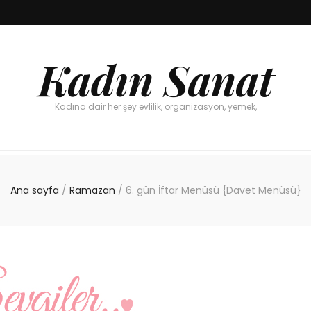
Kadın Sanat
Kadına dair her şey evlilik, organizasyon, yemek,
Ana sayfa
/
Ramazan
/
6. gün İftar Menüsü {Davet Menüsü}