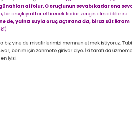
 günahları affolur. O oruçlunun sevabı kadar ona sev
, bir oruçluyu
iftar
ettirecek kadar zengin olmadıklarını
ne de, yalnız suyla oruç açtırana da, biraz süt ikram
kî)
biz yine de misafirlerimizi memnun etmek istiyoruz. Tabi
lüyor, benim için zahmete giriyor diye. İki tarafı da üzmem
 iyisi.