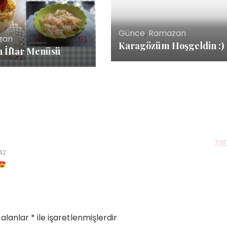
Günce
,
Ramazan
zan
Karagözüm Hoşgeldin :)
n İftar Menüsü
Yan
:42
 alanlar
*
ile işaretlenmişlerdir