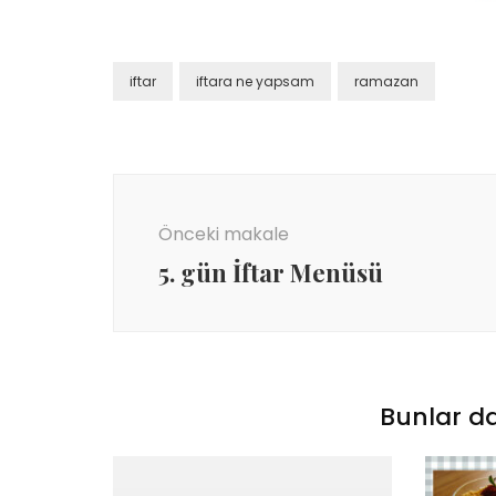
iftar
iftara ne yapsam
ramazan
Yazı
dolaşımı
Önceki makale
5. gün İftar Menüsü
Bunlar da