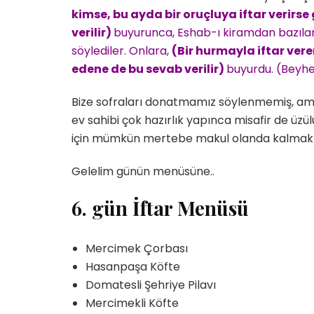
kimse, bu ayda bir oruçluya
iftar
verirse
verilir)
buyurunca, Eshab-ı kiramdan bazıları
söylediler. Onlara,
(Bir hurmayla
iftar
vere
edene de bu sevab verilir)
buyurdu. (Beyhe
Bize sofraları donatmamız söylenmemiş, ama 
ev sahibi çok hazırlık yapınca misafir de üzü
için mümkün mertebe makul olanda kalmak en
Gelelim günün menüsüne..
6. gün İftar Menüsü
Mercimek Çorbası
Hasanpaşa Köfte
Domatesli Şehriye Pilavı
Mercimekli Köfte