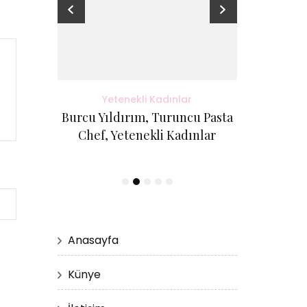
adınlar
Yetenekli Kadınlar
Yete
antı Evi
Burcu Yıldırım, Turuncu Pasta
Kübra Küçük
etenekli
Chef, Yetenekli Kadınlar
Cici Kurabi
Evi, #Ye
Anasayfa
Künye