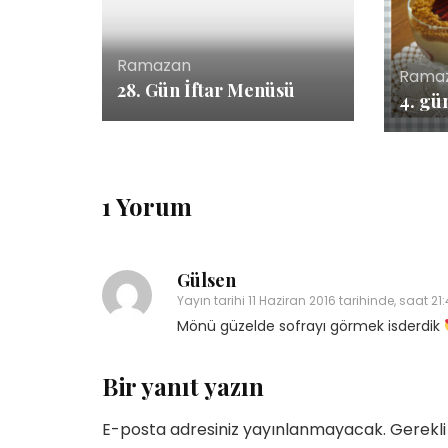
Ramazan
Rama
28. Gün İftar Menüsü
4. gü
1 Yorum
Gülsen
Yayın tarihi
11 Haziran 2016 tarihinde, saat 21
Mönü güzelde sofrayı görmek isderdik
Bir yanıt yazın
E-posta adresiniz yayınlanmayacak.
Gerekli