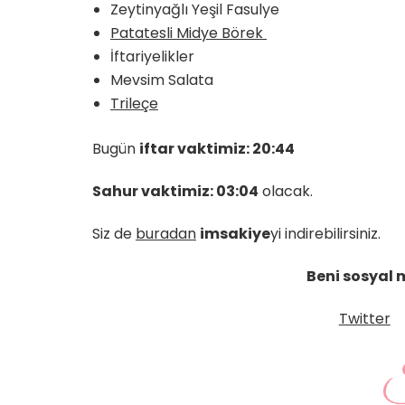
Zeytinyağlı Yeşil Fasulye
Patatesli Midye Börek
İftariyelikler
Mevsim Salata
Trileçe
Bugün
iftar vaktimiz: 20:44
Sahur vaktimiz: 03:04
olacak.
Siz de
buradan
imsakiye
yi indirebilirsiniz.
Beni sosyal 
Twitter