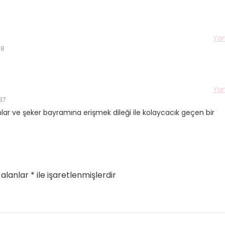
Yan
08
Yetenekli Kadınlar
Manşet
Yetenekli K
Ayşenur Akbuğa, @hobiluso,
Özgül Acır, Erse M
Yan
i
Yetenekli Kadınlar
Sahibi, Girişimci, Y
:37
Kadınlar
lar ve şeker bayramına erişmek dileği ile kolaycacık geçen bir
 alanlar
*
ile işaretlenmişlerdir