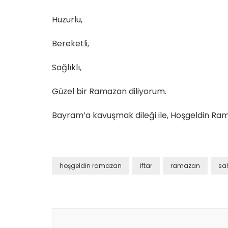
Huzurlu,
Bereketli,
Sağlıklı,
Güzel bir Ramazan diliyorum.
Bayram’a kavuşmak dileği ile, Hoşgeldin R
hoşgeldin ramazan
iftar
ramazan
sa
Yazı
dolaşımı