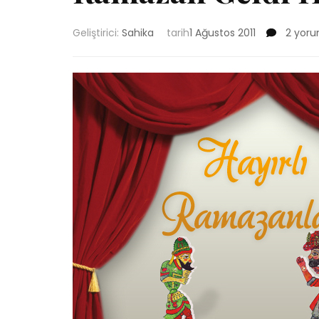
Ramaz
Geliştirici:
Sahika
tarih
1 Ağustos 2011
2 yor
Geldi
Hoşgeld
için