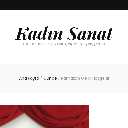
Kadın Sanat
Kadına dair her şey evlilik, organizasyon, yemek,
Ana sayfa
/
Günce
/
Ramazan Geldi Hoşgeldi