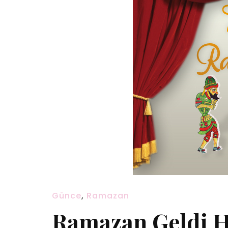
Günce
,
Ramazan
Ramazan Geldi H