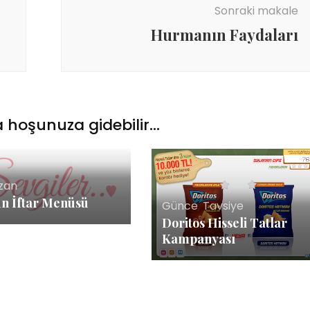
Sonraki makale
Hurmanın Faydaları
 hoşunuza gidebilir...
zan
ün İftar Menüsü
Günce
,
Tavsiye
Doritos Hisseli Tatlar
Kampanyası