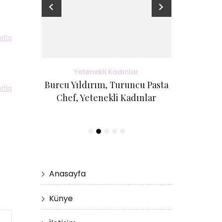
ıtla
adınlar
Yetenekli Kadınlar
Yete
antı Evi
Burcu Yıldırım, Turuncu Pasta
Kübra Küçük
ıtla
etenekli
Chef, Yetenekli Kadınlar
Cici Kurabi
Evi, #Ye
Anasayfa
Künye