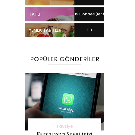
TATLI
19 Gönderi(ler)
YEMEK TARIFLERI
113
Gönderi(ler)
POPÜLER GÖNDERILER
Tavsiye
Eşinizi veya Sevgilinizi