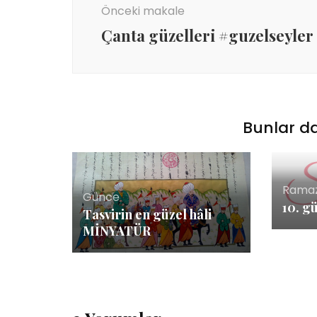
Önceki makale
Çanta güzelleri #guzelseyler
Bunlar da
Rama
Günce
10. g
Tasvirin en güzel hâli
MİNYATÜR