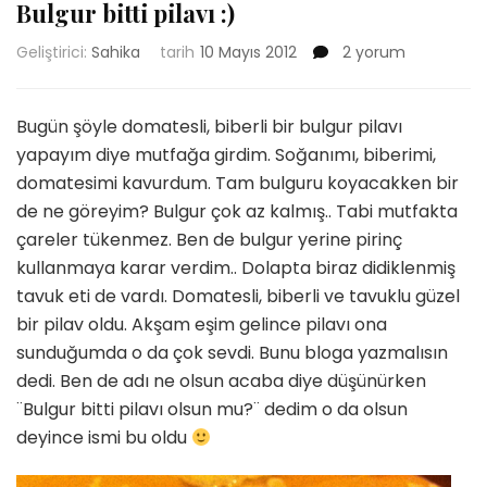
Bulgur bitti pilavı :)
Bulgur
Geliştirici:
Sahika
tarih
10 Mayıs 2012
2 yorum
bitti
pilavı
:)
Bugün şöyle domatesli, biberli bir bulgur pilavı
için
yapayım diye mutfağa girdim. Soğanımı, biberimi,
domatesimi kavurdum. Tam bulguru koyacakken bir
de ne göreyim? Bulgur çok az kalmış.. Tabi mutfakta
çareler tükenmez. Ben de bulgur yerine pirinç
kullanmaya karar verdim.. Dolapta biraz didiklenmiş
tavuk eti de vardı. Domatesli, biberli ve tavuklu güzel
bir pilav oldu. Akşam eşim gelince pilavı ona
sunduğumda o da çok sevdi. Bunu bloga yazmalısın
dedi. Ben de adı ne olsun acaba diye düşünürken
¨Bulgur bitti pilavı olsun mu?¨ dedim o da olsun
deyince ismi bu oldu