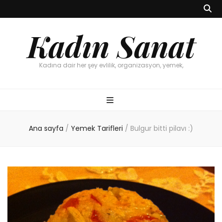
Kadın Sanat
Kadına dair her şey evlilik, organizasyon, yemek,
Ana sayfa
/
Yemek Tarifleri
/
Bulgur bitti pilavı :)