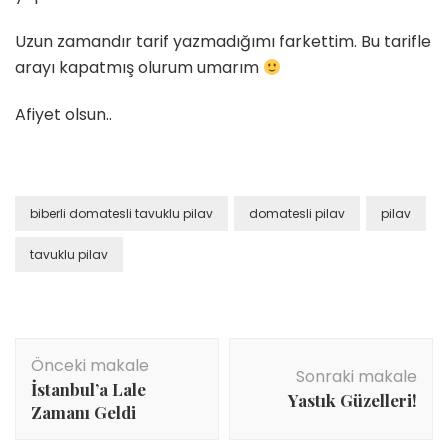
Uzun zamandır tarif yazmadığımı farkettim. Bu tarifle
arayı kapatmış olurum umarım
Afiyet olsun..
biberli domatesli tavuklu pilav
domatesli pilav
pilav
tavuklu pilav
Yazı
Önceki makale
dolaşımı
Sonraki makale
İstanbul’a Lale
Yastık Güzelleri!
Zamanı Geldi