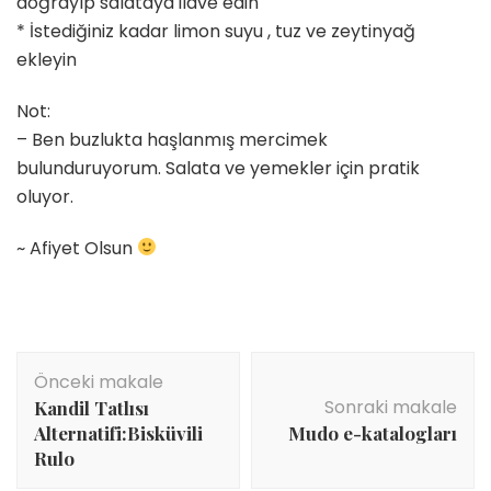
doğrayıp salataya ilave edin
* İstediğiniz kadar limon suyu , tuz ve zeytinyağ
ekleyin
Not:
– Ben buzlukta haşlanmış mercimek
bulunduruyorum. Salata ve yemekler için pratik
oluyor.
~ Afiyet Olsun
Yazı
Önceki makale
dolaşımı
Sonraki makale
Kandil Tatlısı
Alternatifi:Bisküvili
Mudo e-katalogları
Rulo