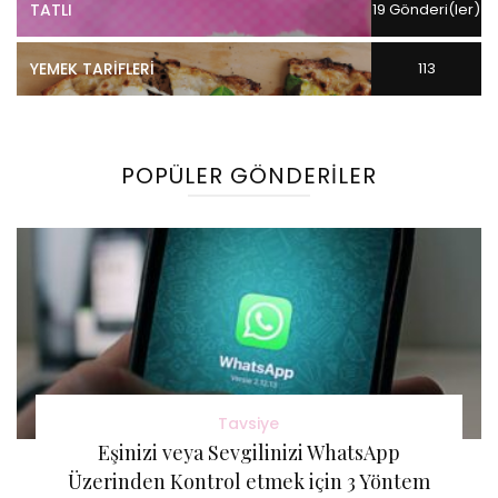
TATLI
19 Gönderi(ler)
YEMEK TARIFLERI
113
Gönderi(ler)
POPÜLER GÖNDERILER
Tavsiye
Eşinizi veya Sevgilinizi WhatsApp
Üzerinden Kontrol etmek için 3 Yöntem