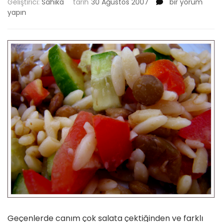
Yeşil
Geliştirici:
Sahika
tarih
30 Ağustos 2007
bir yorum
Mercimekli
yapın
Yaz
Salatası
için
Geçenlerde canım çok salata çektiğinden ve farklı